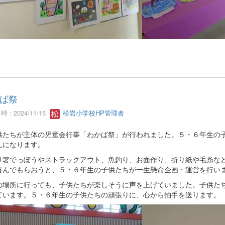
ば祭
 : 2024/11/15
松岩小学校HP管理者
供たちが主体の児童会行事「わかば祭」が行われました。５・６年生の
んになります。
り箸でっぽうやストラックアウト、魚釣り、お面作り、折り紙や毛糸な
喜んでもらおうと、５・６年生の子供たちが一生懸命企画・運営を行い
の場所に行っても、子供たちが楽しそうに声を上げていました。子供た
ています。５・６年生の子供たちの頑張りに、心から拍手を送ります。