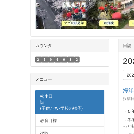
カウンタ
日誌
2
2
8
0
6
6
3
2
20
メニュー
海洋
松小日
投稿日時
誌
(子供たち･学校の様子)
・５
・子
教育目標
っと
校歌