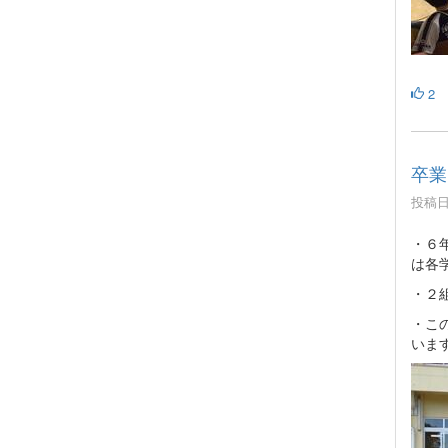
2
卒業
投稿日時
・６
は各
・２
・こ
いま