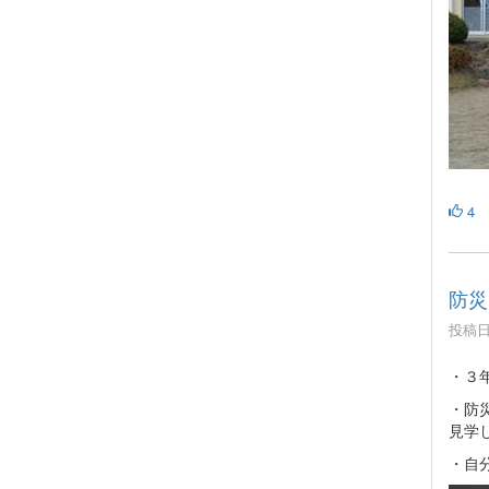
4
防災
投稿日時
・３
・防
見学
・自