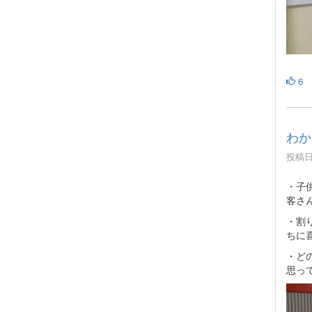
6
わか
投稿日時
・子
客さ
・割
ちに
・ど
思っ