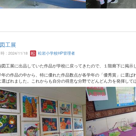
図工展
 : 2024/11/18
松岩小学校HP管理者
内図工展に出品していた作品が学校に戻ってきたので、１階廊下に掲示
学年の作品の中から、特に優れた作品数点が各学年の「優秀賞」に選ば
に選ばれました。これからも自分の得意な分野でどんどん力を発揮して