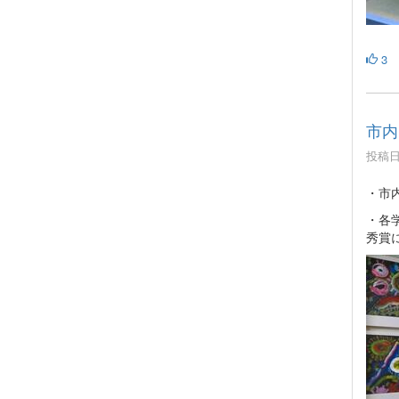
3
市内
投稿日時
・市
・各
秀賞