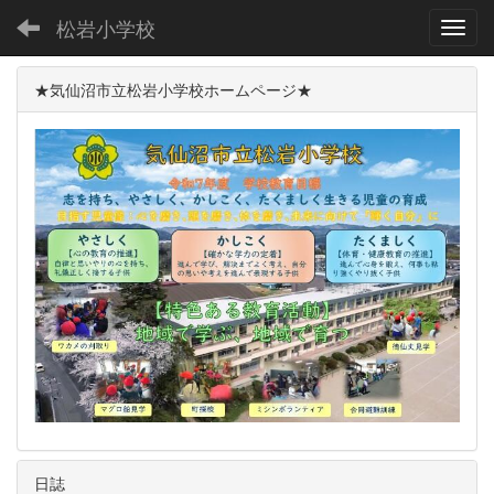
松岩小学校
Toggl
★気仙沼市立松岩小学校ホームページ★
日誌