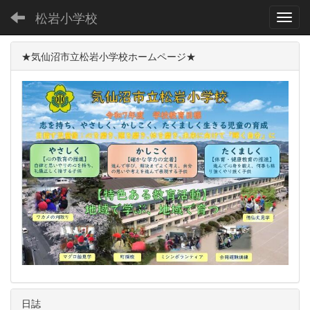
松岩小学校
Toggl
★気仙沼市立松岩小学校ホームページ★
日誌