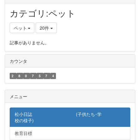
カテゴリ:ペット
ペット
20件
記事がありません。
カウンタ
2
8
0
7
5
7
4
メニュー
松小日誌 (子供たち･学
校の様子)
教育目標