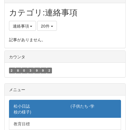
カテゴリ:連絡事項
連絡事項
20件
記事がありません。
カウンタ
2
8
0
3
9
9
2
メニュー
松小日誌 (子供たち･学
校の様子)
教育目標