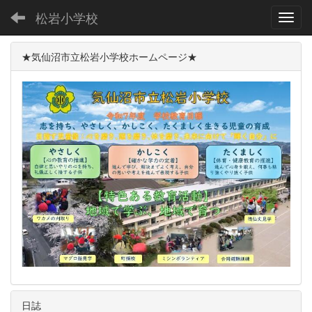
松岩小学校
Toggl
★気仙沼市立松岩小学校ホームページ★
日誌