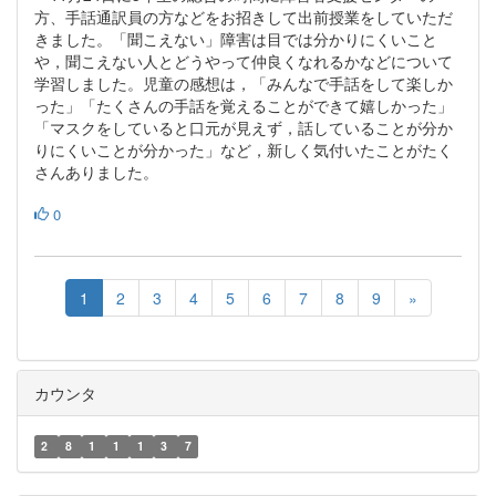
方、手話通訳員の方などをお招きして出前授業をしていただ
きました。「聞こえない」障害は目では分かりにくいこと
や，聞こえない人とどうやって仲良くなれるかなどについて
学習しました。児童の感想は，「みんなで手話をして楽しか
った」「たくさんの手話を覚えることができて嬉しかった」
「マスクをしていると口元が見えず，話していることが分か
りにくいことが分かった」など，新しく気付いたことがたく
さんありました。
0
1
2
3
4
5
6
7
8
9
»
カウンタ
2
8
1
1
1
3
7