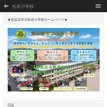
松岩小学校
Toggl
★気仙沼市立松岩小学校ホームページ★
日誌