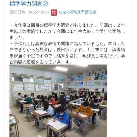
標準学力調査②
投稿日時 : 2022/12/06
松岩小学校HP管理者
・今年度２回目の標準学力調査がありました。前回は，２年
生以上の実施でしたが，今回は１年生含め，全学年で実施し
ました。
・子供たちは真剣な表情で問題に臨んでいました。本日，出
席できなかった児童は，後日行います。１月末には，調査結
果が届く予定ですので，結果を基に，学び直し等を行い，学
習内容の定着を図っていきます。