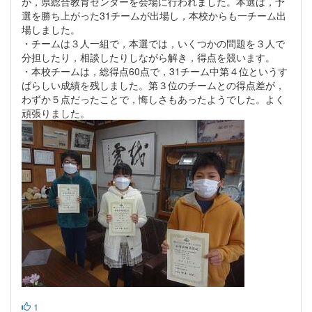
が，県総合教育センターを会場に行われました。本選は，予
選を勝ち上がった31チームが出場し，本校からも一チーム出
場しました。
・チームは３人一組で，本選では，いくつかの問題を３人で
分担したり，相談したりしながら解き，得点を競います。
・本校チームは，総得点60点で，31チーム中第４位というす
ばらしい成績を残しました。第３位のチームとの得点差が，
わずか５点だったことで，悔しさもあったようでした。よく
頑張りました。
1