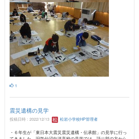
1
震災遺構の見学
投稿日時 : 2022/12/13
松岩小学校HP管理者
・６年生が「東日本大震災震災遺構・伝承館」の見学に行っ
てきました。旧気仙沼向洋高校の見学では，語り部の方から