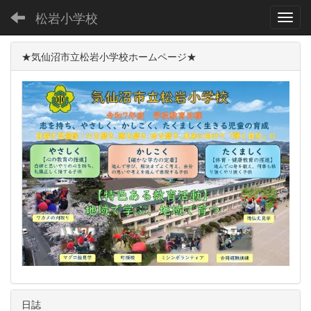
松岩小学校
Toggl
★気仙沼市立松岩小学校ホームページ★
日誌