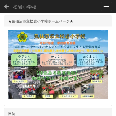
松岩小学校
Toggl
★気仙沼市立松岩小学校ホームページ★
日誌