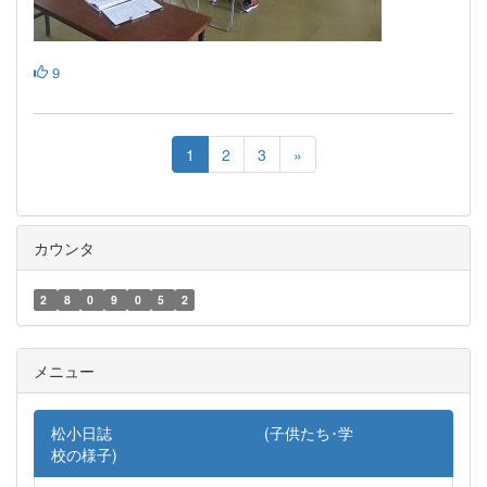
9
1
2
3
»
カウンタ
2
8
0
9
0
5
2
メニュー
松小日誌 (子供たち･学
校の様子)