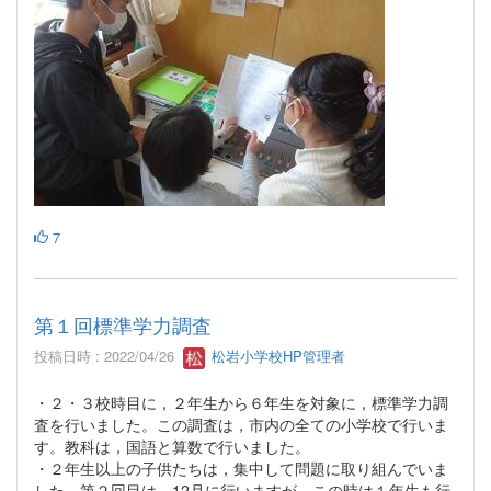
7
第１回標準学力調査
投稿日時 : 2022/04/26
松岩小学校HP管理者
・２・３校時目に，２年生から６年生を対象に，標準学力調
査を行いました。この調査は，市内の全ての小学校で行いま
す。教科は，国語と算数で行いました。
・２年生以上の子供たちは，集中して問題に取り組んでいま
した。第２回目は，12月に行いますが，この時は１年生も行