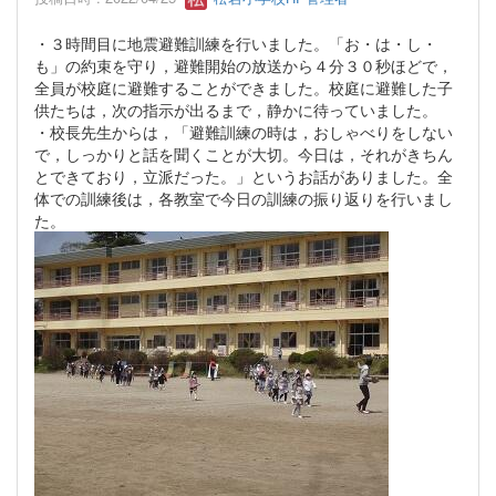
・３時間目に地震避難訓練を行いました。「お・は・し・
も」の約束を守り，避難開始の放送から４分３０秒ほどで，
全員が校庭に避難することができました。校庭に避難した子
供たちは，次の指示が出るまで，静かに待っていました。
・校長先生からは，「避難訓練の時は，おしゃべりをしない
で，しっかりと話を聞くことが大切。今日は，それがきちん
とできており，立派だった。」というお話がありました。全
体での訓練後は，各教室で今日の訓練の振り返りを行いまし
た。