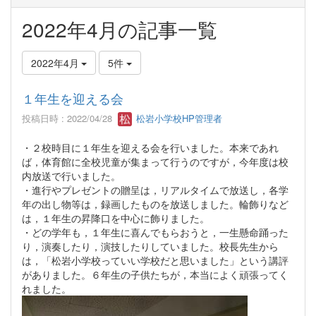
2022年4月の記事一覧
2022年4月
5件
１年生を迎える会
投稿日時 : 2022/04/28
松岩小学校HP管理者
・２校時目に１年生を迎える会を行いました。本来であれ
ば，体育館に全校児童が集まって行うのですが，今年度は校
内放送で行いました。
・進行やプレゼントの贈呈は，リアルタイムで放送し，各学
年の出し物等は，録画したものを放送しました。輪飾りなど
は，１年生の昇降口を中心に飾りました。
・どの学年も，１年生に喜んでもらおうと，一生懸命踊った
り，演奏したり，演技したりしていました。校長先生から
は，「松岩小学校っていい学校だと思いました」という講評
がありました。６年生の子供たちが，本当によく頑張ってく
れました。