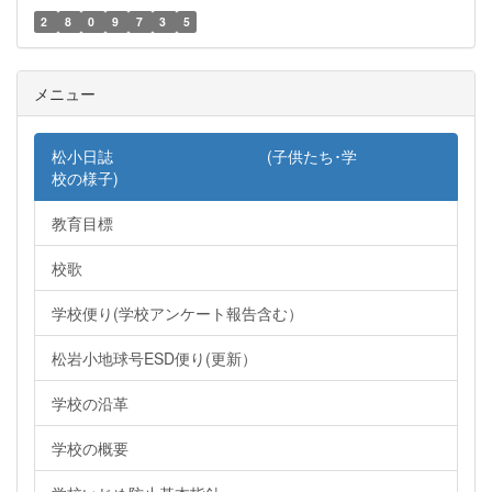
2
8
0
9
7
3
5
メニュー
松小日誌 (子供たち･学
校の様子)
教育目標
校歌
学校便り(学校アンケート報告含む）
松岩小地球号ESD便り(更新）
学校の沿革
学校の概要