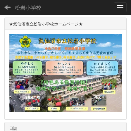
松岩小学校
Toggl
★気仙沼市立松岩小学校ホームページ★
日誌