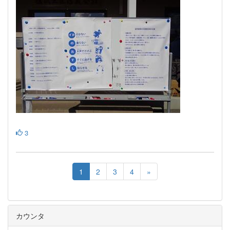
3
1
2
3
4
»
カウンタ