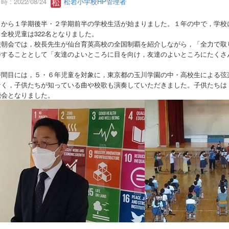
 : 2022/08/24
松岩小学校HP管理者
日から１学期後半・２学期前半の学校生活が始まりました。１年の中で，学校
全校児童は322名となりました。
校朝会では，校長先生が仙台育英高校の全国制覇を紹介しながら，「全力で取
待することとして「友達のよいところに目を向け，友達のよいところにたくさ
時間目には，５・６年児童を対象に，東京都の玉川学園の中・高校生による弦
なく，子供たちが知っている曲や校歌も演奏していただきました。子供たちは
機会となりました。