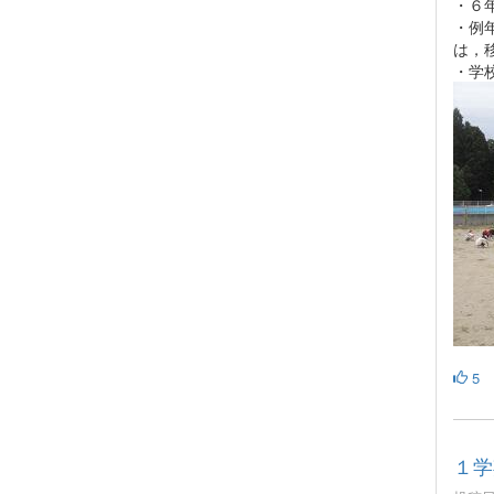
・６
・例
は，
・学
5
１学