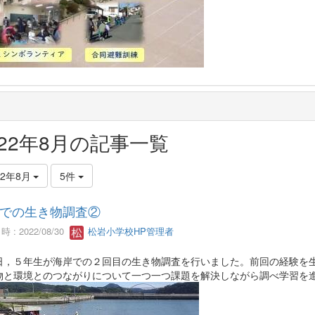
022年8月の記事一覧
22年8月
5件
での生き物調査②
 : 2022/08/30
松岩小学校HP管理者
日，５年生が海岸での２回目の生き物調査を行いました。前回の経験を
物と環境とのつながりについて一つ一つ課題を解決しながら調べ学習を