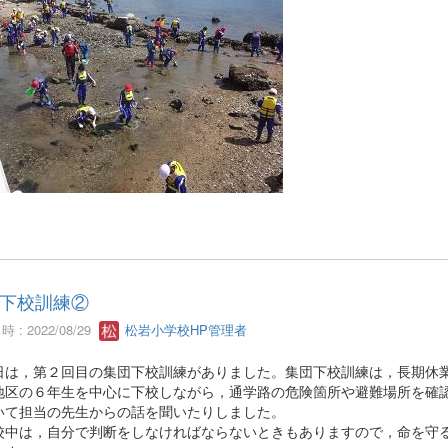
下校訓練②
 : 2022/08/29
松岩小学校HP管理者
日は，第２回目の集団下校訓練がありました。集団下校訓練は，長期休
地区の６年生を中心に下校しながら，通学路の危険箇所や避難場所を確
いて担当の先生からの話を聞いたりしました。
校中は，自分で判断をしなければならないときもありますので，命を守