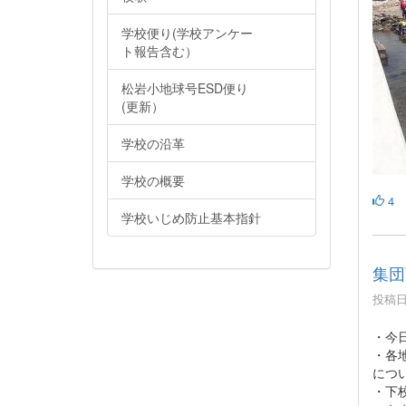
学校便り(学校アンケー
ト報告含む）
松岩小地球号ESD便り
(更新）
学校の沿革
学校の概要
4
学校いじめ防止基本指針
集団
投稿日時
・今
・各
につ
・下