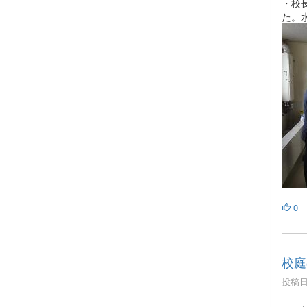
・校
た。
0
校庭
投稿日時