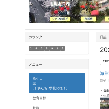
カウンタ
日誌
2
2
8
0
8
9
2
8
20
メニュー
海岸
松小日
投稿日時
誌
(子供たち･学校の様子)
・先
・生
教育目標
校歌