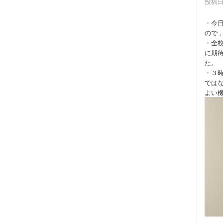
投稿日時
・今
ので，
・全
に期
た。
・３
では
よい