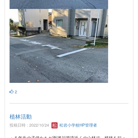
2
植林活動
投稿日時 : 2022/10/24
松岩小学校HP管理者
・５年生の子供たちが面瀬川源流近くの山林で，植林を行っ