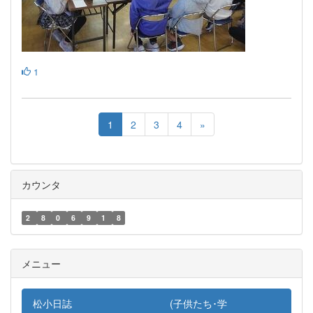
1
1
2
3
4
»
カウンタ
2
8
0
6
9
1
8
メニュー
松小日誌 (子供たち･学