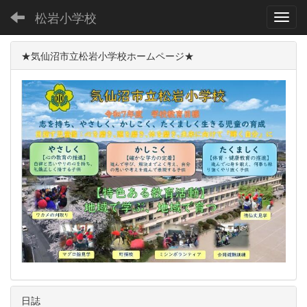
松岩小学校
Toggl
★気仙沼市立松岩小学校ホームページ★
日誌