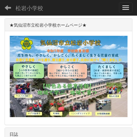
松岩小学校
Toggl
★気仙沼市立松岩小学校ホームページ★
日誌