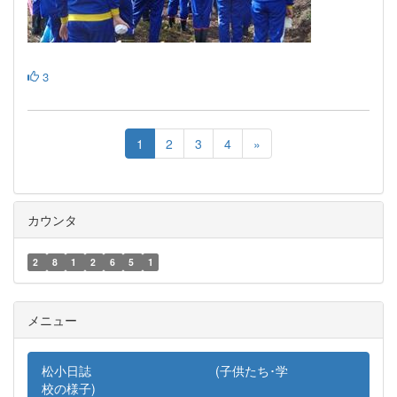
3
1
2
3
4
»
カウンタ
2
8
1
2
6
5
1
メニュー
松小日誌 (子供たち･学
校の様子)