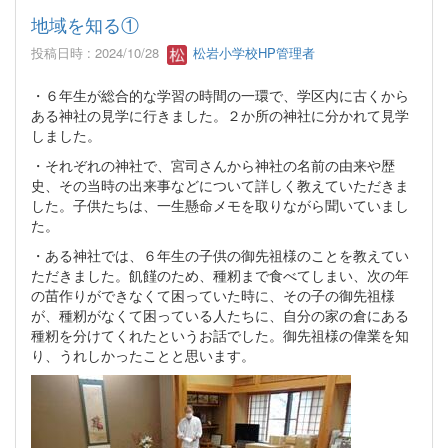
地域を知る①
投稿日時 : 2024/10/28
松岩小学校HP管理者
・６年生が総合的な学習の時間の一環で、学区内に古くから
ある神社の見学に行きました。２か所の神社に分かれて見学
しました。
・それぞれの神社で、宮司さんから神社の名前の由来や歴
史、その当時の出来事などについて詳しく教えていただきま
した。子供たちは、一生懸命メモを取りながら聞いていまし
た。
・ある神社では、６年生の子供の御先祖様のことを教えてい
ただきました。飢饉のため、種籾まで食べてしまい、次の年
の苗作りができなくて困っていた時に、その子の御先祖様
が、種籾がなくて困っている人たちに、自分の家の倉にある
種籾を分けてくれたというお話でした。御先祖様の偉業を知
り、うれしかったことと思います。