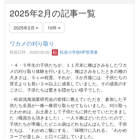
2025年2月の記事一覧
2025年2月
10件
ワカメの刈り取り
投稿日時 : 2025/02/26
松岩小学校HP管理者
・４・５年生の子供たちが、１１月末に種ばさみをしたワカ
メの刈り取り体験を行いました。種ばさみをしたときの種の
大きさは、５ｃｍ程度。それが、３か月後には、子供たちの
背丈よりも長い２ｍ以上に成長していました。その成長のす
ごさに、子供たちは驚きを隠せない様子でした。
・松岩浅海漁業研究会の皆様に教えていただき、参加した子
供たち全員が一株一株切り取らせてもらいました。刈り取っ
たわかめは、お土産として子供たちに持たせていただきまし
た（職員分も頂きました）。一人５株ほどいただいたので、
子供たちが準備したビニル袋はどれもぱんぱんでした。子供
たちは、「わかめご飯にする」「味噌汁に入れる」「わかめ
スープが楽しみ」と口々に話していました。