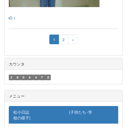
1
1
2
»
カウンタ
2
8
0
6
4
7
8
メニュー
松小日誌 (子供たち･学
校の様子)