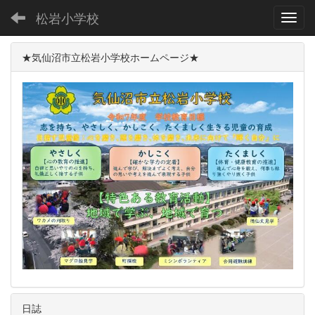
松岩小学校
Toggl
★気仙沼市立松岩小学校ホームページ★
日誌