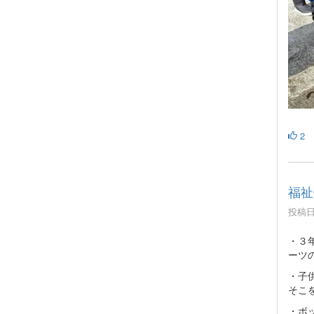
2
福祉
投稿日時
・３
ーツ
・子
そこ
・ボ