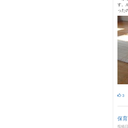
す。
った
3
保育
投稿日時