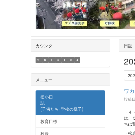
カウンタ
日誌
2
2
8
1
3
1
0
4
20
メニュー
ワカ
松小日
投稿日時
誌
(子供たち･学校の様子)
・４
は、
教育目標
ちは
・松
校歌