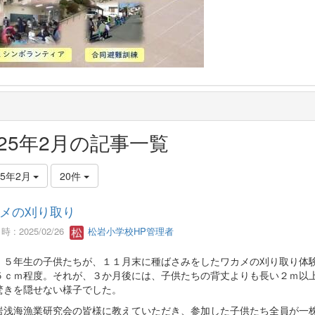
025年2月の記事一覧
25年2月
20件
メの刈り取り
 : 2025/02/26
松岩小学校HP管理者
・５年生の子供たちが、１１月末に種ばさみをしたワカメの刈り取り体
５ｃｍ程度。それが、３か月後には、子供たちの背丈よりも長い２ｍ以
驚きを隠せない様子でした。
岩浅海漁業研究会の皆様に教えていただき、参加した子供たち全員が一