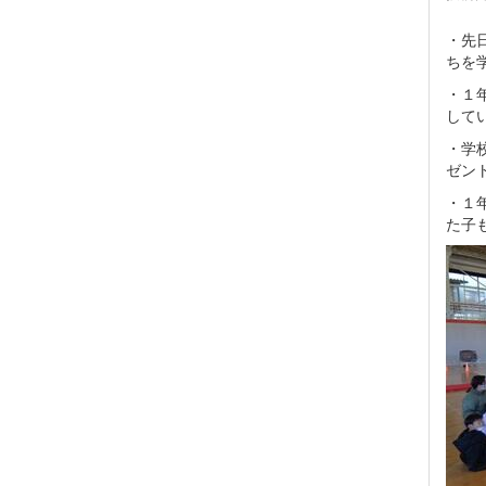
・先
ちを
・１
して
・学
ゼン
・１
た子