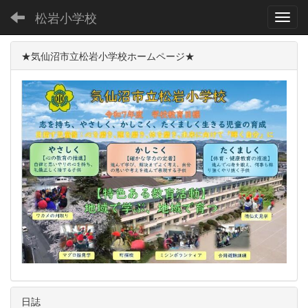
松岩小学校
Toggl
★気仙沼市立松岩小学校ホームページ★
日誌