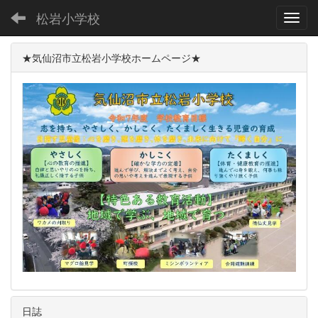
松岩小学校
Toggl
★気仙沼市立松岩小学校ホームページ★
日誌