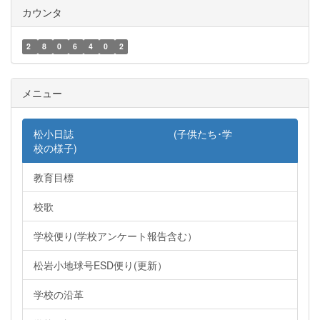
カウンタ
2
8
0
6
4
0
2
メニュー
松小日誌 (子供たち･学
校の様子)
教育目標
校歌
学校便り(学校アンケート報告含む）
松岩小地球号ESD便り(更新）
学校の沿革