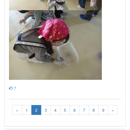
7
«
1
2
3
4
5
6
7
8
9
»