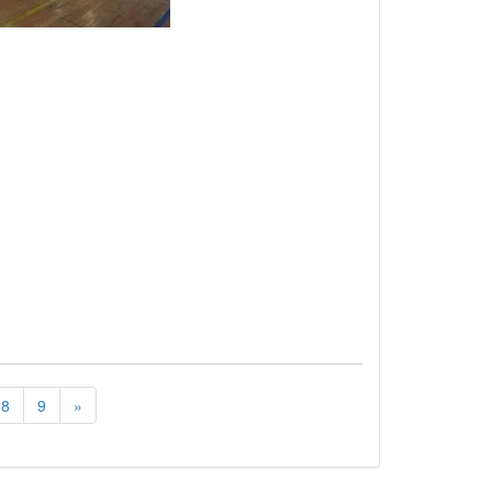
8
9
»