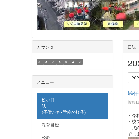
カウンタ
日誌
2
2
8
0
6
9
3
2
20
メニュー
離任
松小日
投稿日時
誌
(子供たち･学校の様子)
・令
・校
教育目標
・式
でし
校歌