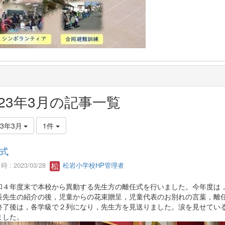
023年3月の記事一覧
23年3月
1件
式
 : 2023/03/28
松岩小学校HP管理者
和４年度末で本校から異動する先生方の離任式を行いました。今年度は
長先生の紹介の後，児童からの花束贈呈，児童代表のお別れの言葉，離
終了後は，各学級で２列になり，先生方を見送りました。涙を見せてい
ました。