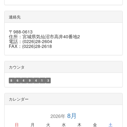
連絡先
〒988-0613
住所：宮城県気仙沼市高井40番地2
電話：(0226)28-2604
FAX：(0226)28-2618
カウンタ
8
6
4
9
4
1
3
カレンダー
8月
2026年
日
月
火
水
木
金
土