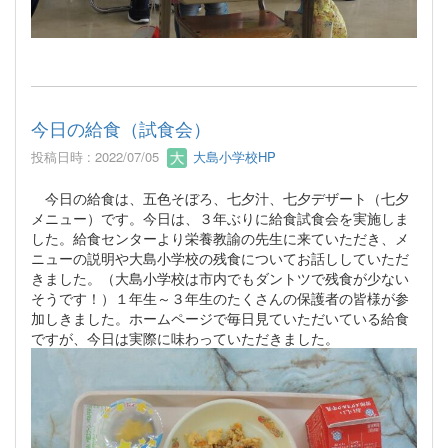
今日の給食（試食会）
投稿日時 : 2022/07/05
大島小学校HP
今日の給食は、五色そぼろ、七夕汁、七夕デザート（七夕
メニュー）です。今日は、３年ぶりに給食試食会を実施しま
した。給食センターより栄養教諭の先生に来ていただき、メ
ニューの説明や大島小学校の残食についてお話ししていただ
きました。（大島小学校は市内でもダントツで残食が少ない
そうです！）１年生～３年生のたくさんの保護者の皆様が参
加しきました。ホームページで毎日見ていただいている給食
ですが、今日は実際に味わっていただきました。