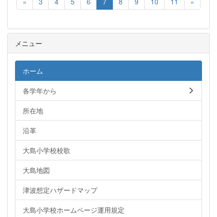
«
3
4
5
6
7
8
9
10
11
»
メニュー
ホーム
各学年から
所在地
沿革
大島小学校校歌
大島地図
津波想定ハザードマップ
大島小学校ホームページ運用規定