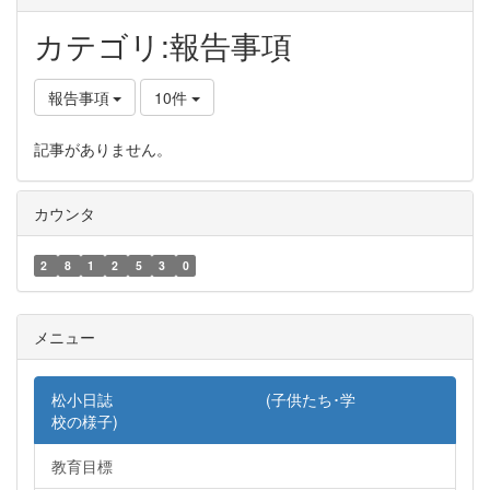
カテゴリ:報告事項
報告事項
10件
記事がありません。
カウンタ
2
8
1
2
5
3
0
メニュー
松小日誌 (子供たち･学
校の様子)
教育目標