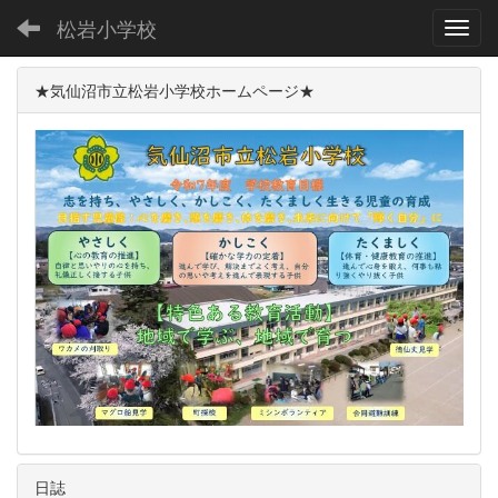
松岩小学校
Toggl
★気仙沼市立松岩小学校ホームページ★
日誌