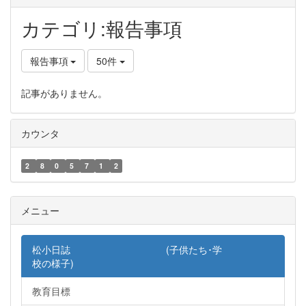
カテゴリ:報告事項
報告事項
50件
記事がありません。
カウンタ
2
8
0
5
7
1
2
メニュー
松小日誌 (子供たち･学
校の様子)
教育目標