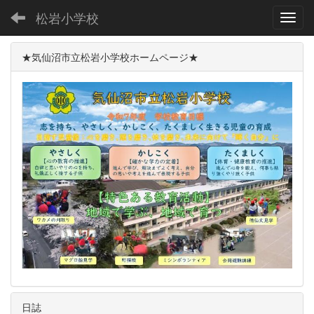
松岩小学校
Toggl
★気仙沼市立松岩小学校ホームページ★
日誌