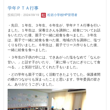
学年ＰＴＡ行事
投稿日時 : 2024/09/19
松岩小学校HP管理者
・先日、１年生、３年生、６年生が、学年ＰＴＡ行事を行い
ました。１年生は、栄養士さんを講師に、給食についてお話
をいただいた後、親子で一緒に給食を食べました。３年生
は、親子で一緒に給食を食べた後、地域の方を講師に、塩づ
くりを行いました。６年生は、親子でリース作りをした後、
一緒に給食を食べました。
・３年生の子供の中には、できあがった塩をなめて「なんか
甘い。」と話す子がいたり、「家に帰っておにぎりにして食
べる。」と笑顔で話してくれた子もいました。
・どの学年も親子で楽しく活動できたようでした。保護者間
の横のつながりも深まったことと思います。学年委員の皆さ
ん、ありがとうございました。