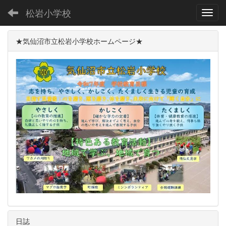
松岩小学校
Toggl
★気仙沼市立松岩小学校ホームページ★
日誌