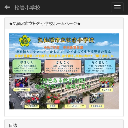
松岩小学校
Toggl
★気仙沼市立松岩小学校ホームページ★
日誌