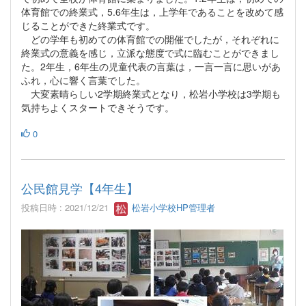
体育館での終業式，5.6年生は，上学年であることを改めて感
じることができた終業式です。
どの学年も初めての体育館での開催でしたが，それぞれに
終業式の意義を感じ，立派な態度で式に臨むことができまし
た。2年生，6年生の児童代表の言葉は，一言一言に思いがあ
ふれ，心に響く言葉でした。
大変素晴らしい2学期終業式となり，松岩小学校は3学期も
気持ちよくスタートできそうです。
0
公民館見学【4年生】
投稿日時 : 2021/12/21
松岩小学校HP管理者