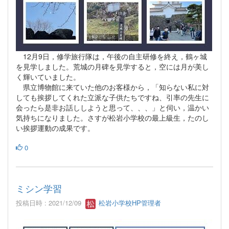
12月9日，修学旅行隊は，午後の自主研修を終え，鶴ヶ城
を見学しました。荒城の月碑を見学すると，空には月が美し
く輝いていました。
県立博物館に来ていた他のお客様から，「知らない私に対
しても挨拶してくれた立派な子供たちですね、引率の先生に
会ったら是非お話ししようと思って、、、」と伺い，温かい
気持ちになりました。さすが松岩小学校の最上級生，たのし
い挨拶運動の成果です。
0
ミシン学習
投稿日時 : 2021/12/09
松岩小学校HP管理者