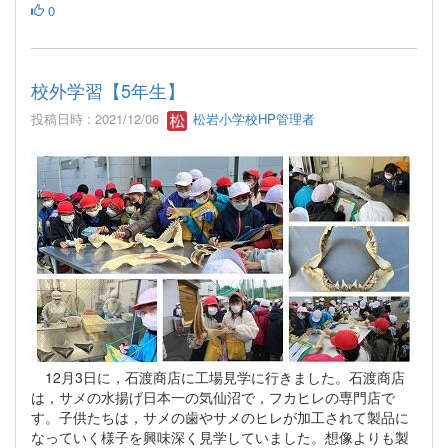
0
校外学習【5年生】
投稿日時 : 2021/12/06
松岩小学校HP管理者
12月3日に，石渡商店に工場見学に行きました。石渡商店
は，サメの水揚げ日本一の気仙沼で，フカヒレの専門店で
す。子供たちは，サメの歯やサメのヒレが加工されて製品に
なっていく様子を興味深く見学していました。想像よりも製