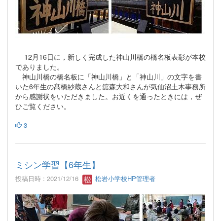
12月16日に，新しく完成した神山川橋の橋名板表彰が本校
でありました。
神山川橋の橋名板に「神山川橋」と「神山川」の文字を書
いた6年生の髙橋紗蔵さんと舘森大和さんが気仙沼土木事務所
から感謝状をいただきました。お近くを通ったときには，ぜ
ひご覧ください。
3
ミシン学習【6年生】
投稿日時 : 2021/12/16
松岩小学校HP管理者