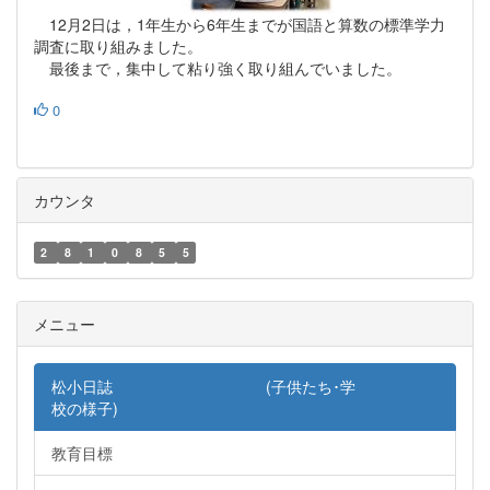
12月2日は，1年生から6年生までが国語と算数の標準学力
調査に取り組みました。
最後まで，集中して粘り強く取り組んでいました。
0
カウンタ
2
8
1
0
8
5
5
メニュー
松小日誌 (子供たち･学
校の様子)
教育目標