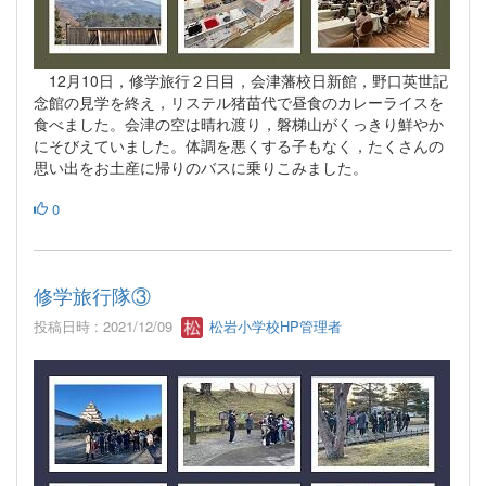
12月10日，修学旅行２日目，会津藩校日新館，野口英世記
念館の見学を終え，リステル猪苗代で昼食のカレーライスを
食べました。会津の空は晴れ渡り，磐梯山がくっきり鮮やか
にそびえていました。体調を悪くする子もなく，たくさんの
思い出をお土産に帰りのバスに乗りこみました。
0
修学旅行隊③
投稿日時 : 2021/12/09
松岩小学校HP管理者