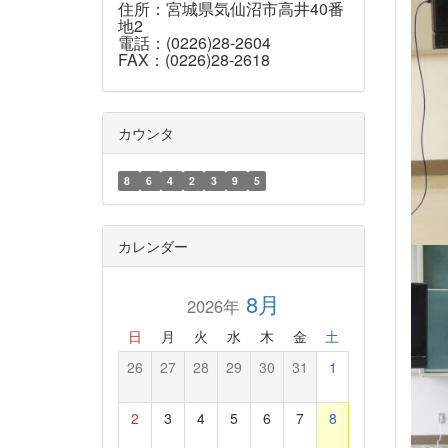
住所：宮城県気仙沼市高井40番
地2
電話：(0226)28-2604
FAX：(0226)28-2618
カウンタ
8
6
4
2
3
9
5
カレンダー
8月
2026年
日
月
火
水
木
金
土
26
27
28
29
30
31
1
2
3
4
5
6
7
8