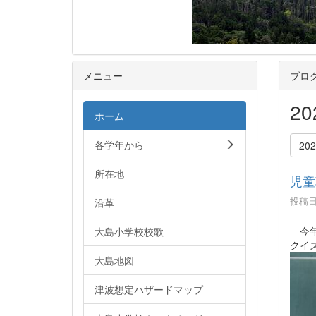
メニュー
ブロ
2
ホーム
各学年から
20
所在地
児童
投稿日時
沿革
今年
大島小学校校歌
クイ
大島地図
津波想定ハザードマップ