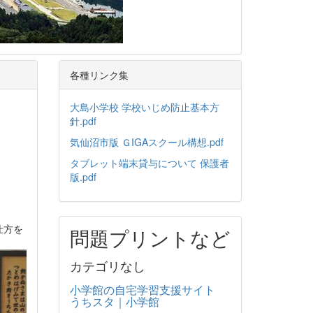
各種リンク集
大島小学校 学校いじめ防止基本方
針.pdf
気仙沼市版 ＧIGAスクール構想.pdf
タブレット端末貸与について 保護者
版.pdf
仕方を
問題プリントなど
カテゴリなし
小学館の自宅学習支援サイト
うちスタ｜小学館