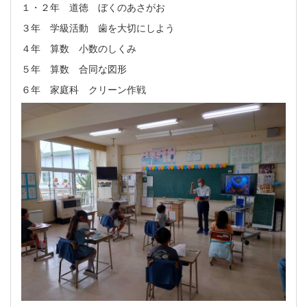
１・２年 道徳 ぼくのあさがお
３年 学級活動 歯を大切にしよう
４年 算数 小数のしくみ
５年 算数 合同な図形
６年 家庭科 クリーン作戦