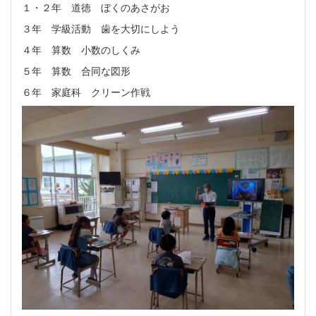
１・２年 道徳 ぼくのあさがお
３年 学級活動 歯を大切にしよう
４年 算数 小数のしくみ
５年 算数 合同な図形
６年 家庭科 クリーン作戦