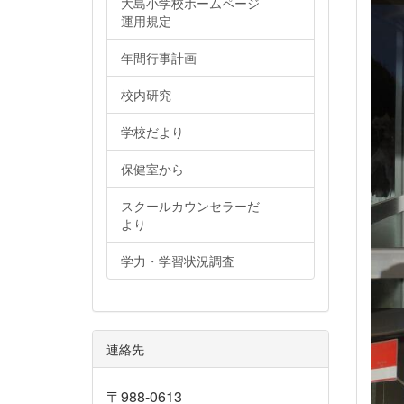
大島小学校ホームページ
運用規定
年間行事計画
校内研究
学校だより
保健室から
スクールカウンセラーだ
より
学力・学習状況調査
連絡先
〒988-0613