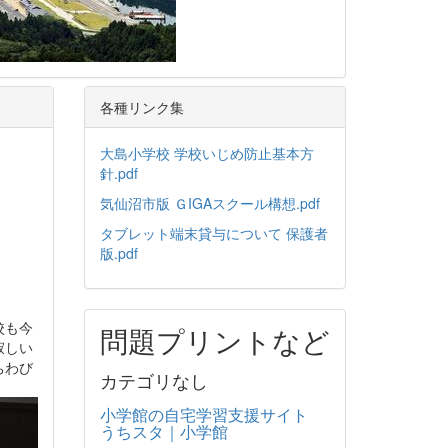
各種リンク集
大島小学校 学校いじめ防止基本方
針.pdf
気仙沼市版 ＧIGAスクール構想.pdf
タブレット端末貸与について 保護者
版.pdf
校も今
問題プリントなど
寂しい
ちわび
カテゴリなし
小学館の自宅学習支援サイト
うちスタ｜小学館