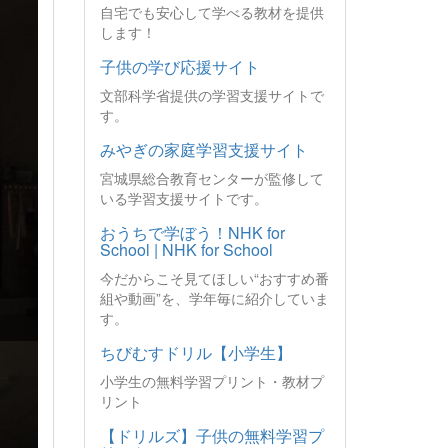
自宅でも安心して学べる教材を提供
します！
子供の学び応援サイト
文部科学省提供の学習支援サイトで
す。
みやぎの家庭学習支援サイト
宮城県総合教育センターが監修して
いる学習支援サイトです。
おうちで学ぼう！NHK for
School | NHK for School
今だからこそ見てほしい“おすすめ番
組や動画”を、学年毎に紹介していま
す。
ちびむすドリル【小学生】
小学生の無料学習プリント・教材プ
リント
【ドリルズ】子供の無料学習プ