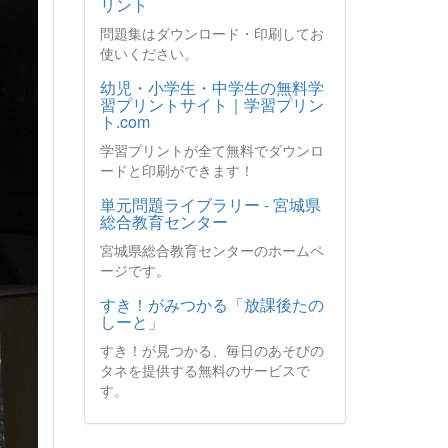
リント
問題集はダウンロード・印刷してお
使いください。
幼児・小学生・中学生の無料学
習プリントサイト｜学習プリン
ト.com
学習プリントが全て無料でダウンロ
ードと印刷ができます！
単元問題ライブラリー - 宮城県
総合教育センター
宮城県総合教育センターのホームペ
ージです。
すき！がみつかる「放課後たの
しーと」
すき！が見つかる、毎日のあそびの
タネを提供する無料のサービスで
す。