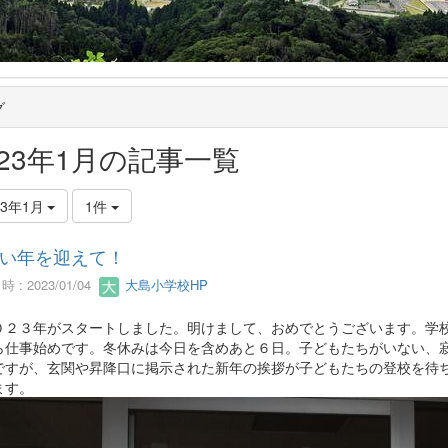
グ
023年1月の記事一覧
23年1月
1件
い年を迎えて！
 : 2023/01/04
大島小学校HP
２３年がスタートしました。明けまして、おめでとうございます。学
ら仕事始めです。冬休みは今日を含めあと６日。子どもたちがいない、
ですが、玄関や昇降口に掲示された新年の挨拶が子どもたちの登校を待
ます。