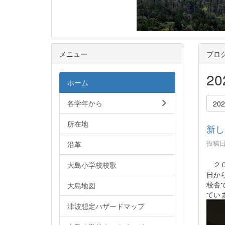
メニュー
ブロ
2
ホーム
各学年から
20
所在地
新し
投稿日時
沿革
２０
大島小学校校歌
日か
校舎
大島地図
てい
津波想定ハザードマップ