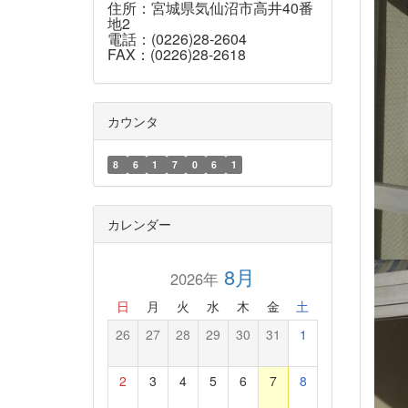
住所：宮城県気仙沼市高井40番
地2
電話：(0226)28-2604
FAX：(0226)28-2618
カウンタ
8
6
1
7
0
6
1
カレンダー
8月
2026年
日
月
火
水
木
金
土
26
27
28
29
30
31
1
2
3
4
5
6
7
8