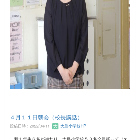
４月１１日朝会（校長講話）
投稿日時 : 2022/04/11
大島小学校HP
新１年生６名が加わり、大島小学校５３名全員揃って（欠