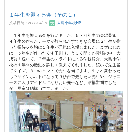
１年生を迎える会（その１）
投稿日時 : 2022/04/15
大島小学校HP
１年生を迎える会を行いました。５・６年生の会場装飾、
４年生の作ったテーマが飾られたすてきな会場に２年生が作
った招待状を胸に１年生が元気に入場しました。まずはじめ
は、５年生が作ったくす玉割り、うまく開くか緊張の中、大
成功！続いて、６年生のスライドによる学校紹介。大島小学
校の１年間の活動を詳しく教えてくれました。続いて先生当
てクイズ。３つのヒントで先生を当てます。生まれ変わった
らウサインボルトになって９秒台で走りたい先生や、ジャニ
ーズに入りアイドルになりたい先生など、結構難問でした
が、児童は結構当てていました。