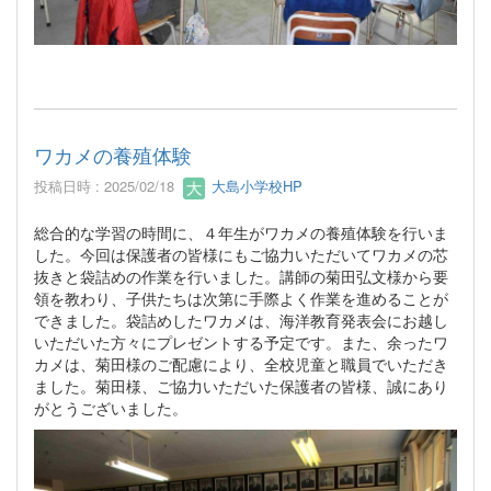
ワカメの養殖体験
投稿日時 : 2025/02/18
大島小学校HP
総合的な学習の時間に、４年生がワカメの養殖体験を行いま
した。今回は保護者の皆様にもご協力いただいてワカメの芯
抜きと袋詰めの作業を行いました。講師の菊田弘文様から要
領を教わり、子供たちは次第に手際よく作業を進めることが
できました。袋詰めしたワカメは、海洋教育発表会にお越し
いただいた方々にプレゼントする予定です。また、余ったワ
カメは、菊田様のご配慮により、全校児童と職員でいただき
ました。菊田様、ご協力いただいた保護者の皆様、誠にあり
がとうございました。