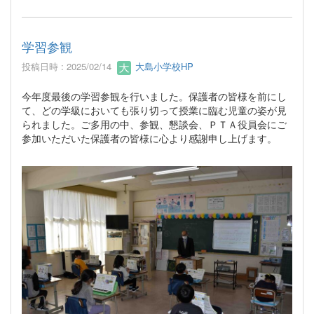
学習参観
投稿日時 : 2025/02/14
大島小学校HP
今年度最後の学習参観を行いました。保護者の皆様を前にし
て、どの学級においても張り切って授業に臨む児童の姿が見
られました。ご多用の中、参観、懇談会、ＰＴＡ役員会にご
参加いただいた保護者の皆様に心より感謝申し上げます。