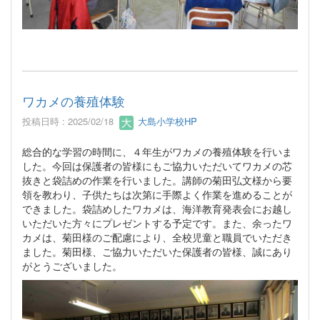
ワカメの養殖体験
投稿日時 : 2025/02/18
大島小学校HP
総合的な学習の時間に、４年生がワカメの養殖体験を行いま
した。今回は保護者の皆様にもご協力いただいてワカメの芯
抜きと袋詰めの作業を行いました。講師の菊田弘文様から要
領を教わり、子供たちは次第に手際よく作業を進めることが
できました。袋詰めしたワカメは、海洋教育発表会にお越し
いただいた方々にプレゼントする予定です。また、余ったワ
カメは、菊田様のご配慮により、全校児童と職員でいただき
ました。菊田様、ご協力いただいた保護者の皆様、誠にあり
がとうございました。