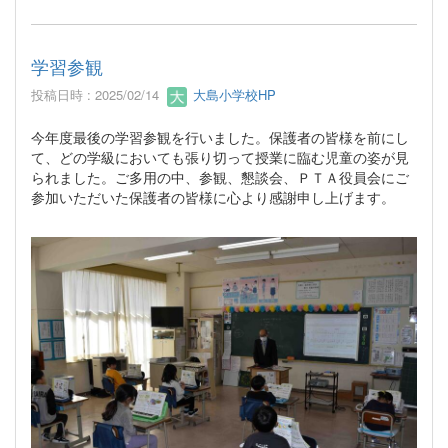
学習参観
投稿日時 : 2025/02/14
大島小学校HP
今年度最後の学習参観を行いました。保護者の皆様を前にし
て、どの学級においても張り切って授業に臨む児童の姿が見
られました。ご多用の中、参観、懇談会、ＰＴＡ役員会にご
参加いただいた保護者の皆様に心より感謝申し上げます。