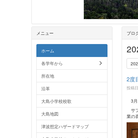
メニュー
ブロ
2
ホーム
各学年から
20
所在地
2度
投稿日時
沿革
3月
大島小学校校歌
サプ
大島地図
業の
津波想定ハザードマップ