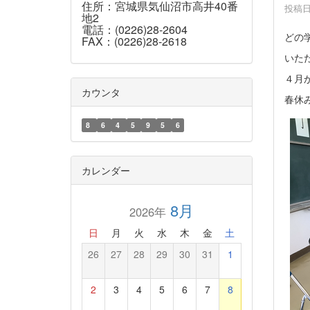
住所：宮城県気仙沼市高井40番
投稿日時
地2
電話：(0226)28-2604
どの
FAX：(0226)28-2618
いた
４月
カウンタ
春休
8
6
4
5
9
5
6
カレンダー
8月
2026年
日
月
火
水
木
金
土
26
27
28
29
30
31
1
2
3
4
5
6
7
8