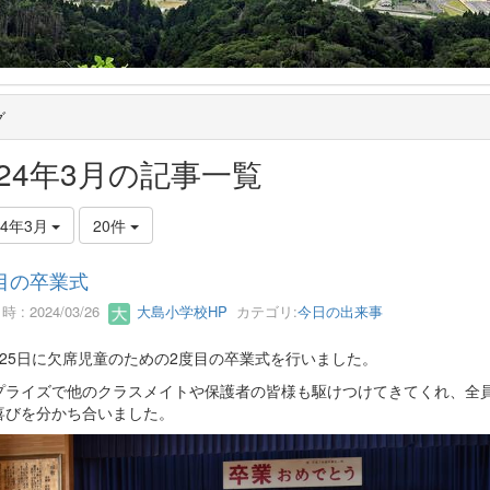
グ
024年3月の記事一覧
24年3月
20件
目の卒業式
 : 2024/03/26
大島小学校HP
カテゴリ:
今日の出来事
25日に欠席児童のための2度目の卒業式を行いました。
ライズで他のクラスメイトや保護者の皆様も駆けつけてきてくれ、全
喜びを分かち合いました。