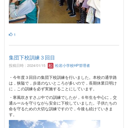
1
集団下校訓練３回目
投稿日時 : 2024/01/15
松岩小学校HP管理者
・今年度３回目の集団下校訓練を行いました。本校の通学路
は，狭隘で，歩道のないところが多いので，長期休業日明け
に，この訓練を必ず実施することにしています。
・寒風吹きすさぶ中での訓練でしたが，６年生を中心に，交
通ルールを守りながら安全に下校していました。子供たちの
命を守るための大切な訓練ですので，今後も続けていきま
す。