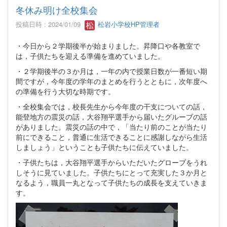
冬休み明け全校集会
投稿日時 : 2024/01/09
松岩小学校HP管理者
・今日から２学期後半が始まりました。昇降口や各教室で
は，子供たちを迎える準備を進めていました。
・２学期後半の３か月は，一年の内で授業日数が一番短い期
間ですが，今年度の学年のまとめを行うとともに，次年度へ
の準備を行う大切な時期です。
・全校集会では，校長先生から今年度の干支についての話，
能登地方の震災の話，大谷翔平選手から届いたグルーブの話
がありました。震災の話の中で，「当たり前のことが当たり
前にできること，普通に生活できることに感謝しながら生活
しましょう」ということも子供たちに伝えていました。
・子供たちは，大谷翔平選手からいただいたグローブをうれ
しそうに見ていました。子供たちにとって充実した３か月と
なるよう，職員一丸となって子供たちの成長を支えていきま
す。