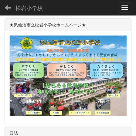
松岩小学校
Toggl
★気仙沼市立松岩小学校ホームページ★
日誌