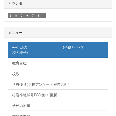
カウンタ
2
8
0
9
7
1
1
メニュー
松小日誌 (子供たち･学
校の様子)
教育目標
校歌
学校便り(学校アンケート報告含む）
松岩小地球号ESD便り(更新）
学校の沿革