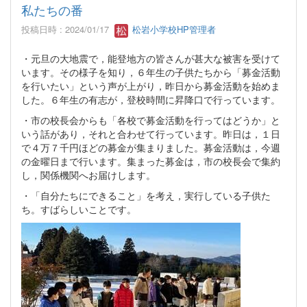
私たちの番
投稿日時 : 2024/01/17
松岩小学校HP管理者
・元旦の大地震で，能登地方の皆さんが甚大な被害を受けて
います。その様子を知り，６年生の子供たちから「募金活動
を行いたい」という声が上がり，昨日から募金活動を始めま
した。６年生の有志が，登校時間に昇降口で行っています。
・市の校長会からも「各校で募金活動を行ってはどうか」と
いう話があり，それと合わせて行っています。昨日は，１日
で４万７千円ほどの募金が集まりました。募金活動は，今週
の金曜日まで行います。集まった募金は，市の校長会で集約
し，関係機関へお届けします。
・「自分たちにできること」を考え，実行している子供た
ち。すばらしいことです。