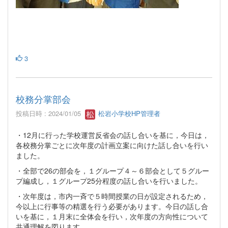
3
校務分掌部会
投稿日時 : 2024/01/05
松岩小学校HP管理者
・12月に行った学校運営反省会の話し合いを基に，今日は，
各校務分掌ごとに次年度の計画立案に向けた話し合いを行い
ました。
・全部で26の部会を，１グループ４～６部会として５グルー
プ編成し，１グループ25分程度の話し合いを行いました。
・次年度は，市内一斉で５時間授業の日が設定されるため，
今以上に行事等の精選を行う必要があります。今日の話し合
いを基に，１月末に全体会を行い，次年度の方向性について
共通理解を図ります。