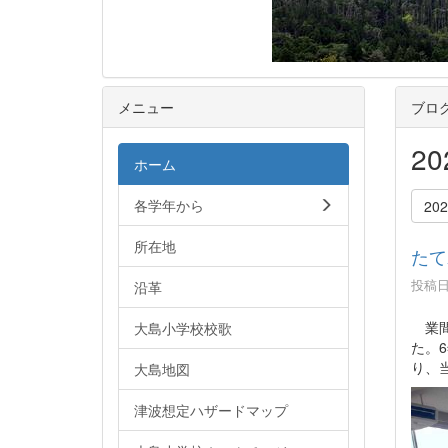
メニュー
ブロ
2
ホーム
各学年から
20
所在地
たて
投稿日時
沿革
業間
大島小学校校歌
た。
り、
大島地図
津波想定ハザードマップ