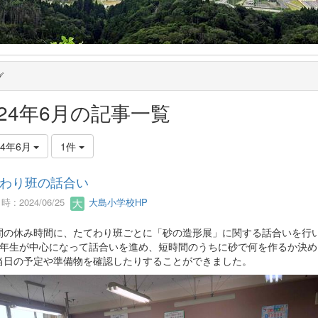
グ
024年6月の記事一覧
24年6月
1件
わり班の話合い
 : 2024/06/25
大島小学校HP
の休み時間に、たてわり班ごとに「砂の造形展」に関する話合いを行
6年生が中心になって話合いを進め、短時間のうちに砂で何を作るか決め
当日の予定や準備物を確認したりすることができました。