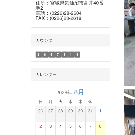
住所：宮城県気仙沼市高井40番
地2
電話：(0226)28-2604
FAX：(0226)28-2618
カウンタ
8
6
4
7
3
1
6
カレンダー
8月
2026年
日
月
火
水
木
金
土
26
27
28
29
30
31
1
2
3
4
5
6
7
8