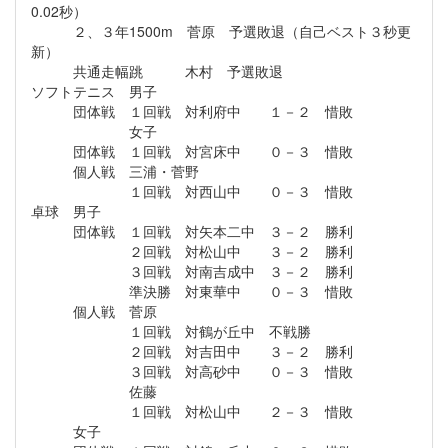
0.02秒）
２、３年1500m 菅原 予選敗退（自己ベスト３秒更
新）
共通走幅跳 木村 予選敗退
ソフトテニス 男子
団体戦 １回戦 対利府中 １－２ 惜敗
女子
団体戦 １回戦 対宮床中 ０－３ 惜敗
個人戦 三浦・菅野
１回戦 対西山中 ０－３ 惜敗
卓球 男子
団体戦 １回戦 対矢本二中 ３－２ 勝利
２回戦 対松山中 ３－２ 勝利
３回戦 対南吉成中 ３－２ 勝利
準決勝 対東華中 ０－３ 惜敗
個人戦 菅原
１回戦 対鶴が丘中 不戦勝
２回戦 対吉田中 ３－２ 勝利
３回戦 対高砂中 ０－３ 惜敗
佐藤
１回戦 対松山中 ２－３ 惜敗
女子