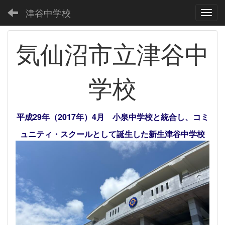
津谷中学校
Toggl
気仙沼市立津谷中
学校
平成29年（2017年）4月 小泉中学校と統合し、コミ
ュニティ・スクールとして誕生した新生津谷中学校