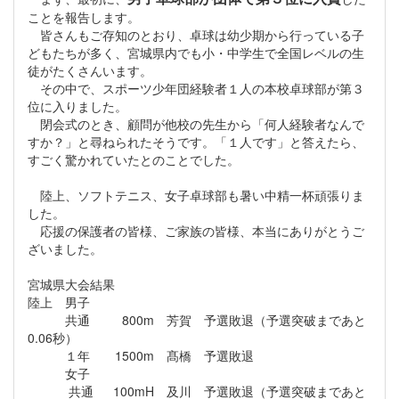
ことを報告します。
皆さんもご存知のとおり、卓球は幼少期から行っている子
どもたちが多く、宮城県内でも小・中学生で全国レベルの生
徒がたくさんいます。
その中で、スポーツ少年団経験者１人の本校卓球部が第３
位に入りました。
閉会式のとき、顧問が他校の先生から「何人経験者なんで
すか？」と尋ねられたそうです。「１人です」と答えたら、
すごく驚かれていたとのことでした。
陸上、ソフトテニス、女子卓球部も暑い中精一杯頑張りま
した。
応援の保護者の皆様、ご家族の皆様、本当にありがとうご
ざいました。
宮城県大会結果
陸上 男子
共通 800m 芳賀 予選敗退（予選突破まであと
0.06秒）
１年 1500m 髙橋 予選敗退
女子
共通 100mH 及川 予選敗退（予選突破まであと