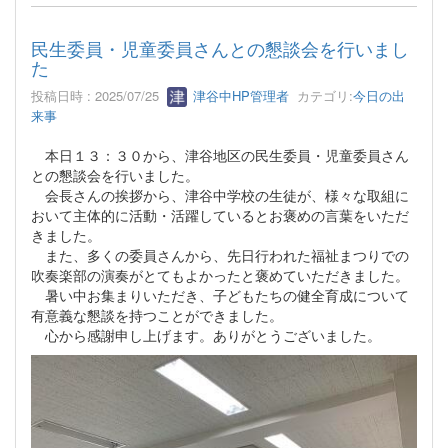
民生委員・児童委員さんとの懇談会を行いまし
た
投稿日時 : 2025/07/25
津谷中HP管理者
カテゴリ:
今日の出
来事
本日１３：３０から、津谷地区の民生委員・児童委員さん
との懇談会を行いました。
会長さんの挨拶から、津谷中学校の生徒が、様々な取組に
おいて主体的に活動・活躍しているとお褒めの言葉をいただ
きました。
また、多くの委員さんから、先日行われた福祉まつりでの
吹奏楽部の演奏がとてもよかったと褒めていただきました。
暑い中お集まりいただき、子どもたちの健全育成について
有意義な懇談を持つことができました。
心から感謝申し上げます。ありがとうございました。