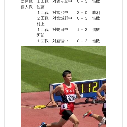
団体戦 １回戦 対錦ヶ丘中 ０－３ 惜敗
個人戦 佐藤
１回戦 対富沢中 ３－０ 勝利
２回戦 対宮城野中 ０－３ 惜敗
村上
１回戦 対蛇田中 １－３ 惜敗
阿部
１回戦 対亘理中 ０－３ 惜敗