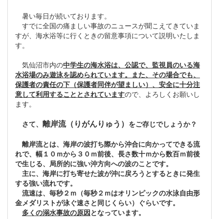
暑い毎日が続いております。
すでに全国の痛ましい事故のニュースが聞こえてきていま
すが、海水浴等に行くときの留意事項について説明いたしま
す。
気仙沼市内の
中学生の海水浴は、公認で、監視員のいる海
水浴場のみ遊泳を認められています。また、その場合でも、
保護者の責任の下（保護者同伴が望ましい）、安全に十分注
意して利用することとされています
ので、よろしくお願いし
ます。
離岸流（りがんりゅう）
さて、
をご存じでしょうか？
離岸流とは、海岸の波打ち際から沖合に向かってできる流
れで、幅１０ｍから３０ｍ前後、長さ数十ｍから数百ｍ前後
で生じる、局所的に強い沖方向への波のことです。
主に、海岸に打ち寄せた波が沖に戻ろうとするときに発生
する強い流れです。
流速は、毎秒２ｍ（毎秒２ｍはオリンピックの水泳自由形
金メダリストが泳ぐ速さと同じくらい）ぐらいです。
多くの溺水事故の原因
となっています。