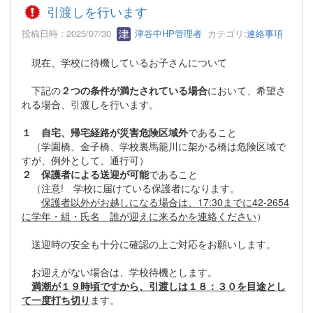
引渡しを行います
投稿日時 : 2025/07/30
津谷中HP管理者
カテゴリ:
連絡事項
現在、学校に待機しているお子さんについて
下記の
２つの条件が満たされている場合
において、希望さ
れる場合、引渡しを行います。
１ 自宅、帰宅経路が災害危険区域外
であること
（学園橋、金子橋、学校裏馬籠川に架かる橋は危険区域で
すが、例外として、通行可）
２ 保護者による送迎が可能
であること
（注意! 学校に届けている保護者になります。
保護者以外がお越しになる場合は、17:30までに42-2654
に学年・組・氏名 誰が迎えに来るかを連絡ください
）
送迎時の安全も十分に確認の上ご対応をお願いします。
お迎えがない場合は、学校待機とします。
満潮が１９時頃ですから、引渡しは１８：３０を目途とし
て一度打ち切り
ます。