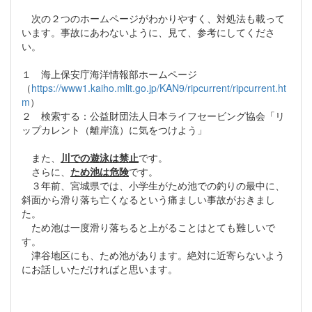
次の２つのホームページがわかりやすく、対処法も載って
います。事故にあわないように、見て、参考にしてくださ
い。
１ 海上保安庁海洋情報部ホームページ
（
https://www1.kaiho.mlit.go.jp/KAN9/ripcurrent/ripcurrent.ht
m
）
２ 検索する：公益財団法人日本ライフセービング協会「リ
ップカレント（離岸流）に気をつけよう」
また、
川での遊泳は禁止
です。
さらに、
ため池は危険
です。
３年前、宮城県では、小学生がため池での釣りの最中に、
斜面から滑り落ち亡くなるという痛ましい事故がおきまし
た。
ため池は一度滑り落ちると上がることはとても難しいで
す。
津谷地区にも、ため池があります。絶対に近寄らないよう
にお話しいただければと思います。