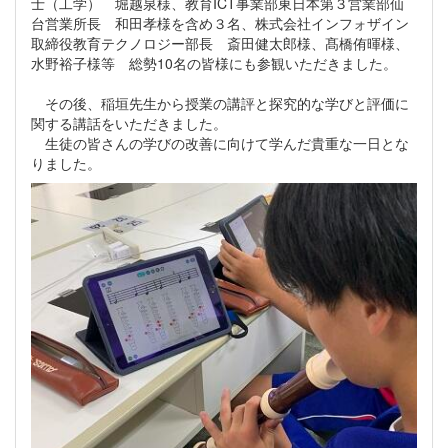
士（工学） 堀越泉様、教育ICT事業部東日本第３営業部仙
台営業所長 和田孝様を含め３名、株式会社インフォザイン
取締役教育テクノロジー部長 斎田健太郎様、髙橋侑暉様、
水野裕子様等 総勢10名の皆様にも参観いただきました。
その後、稲垣先生から授業の講評と探究的な学びと評価に
関する講話をいただきました。
生徒の皆さんの学びの改善に向けて学んだ貴重な一日とな
りました。