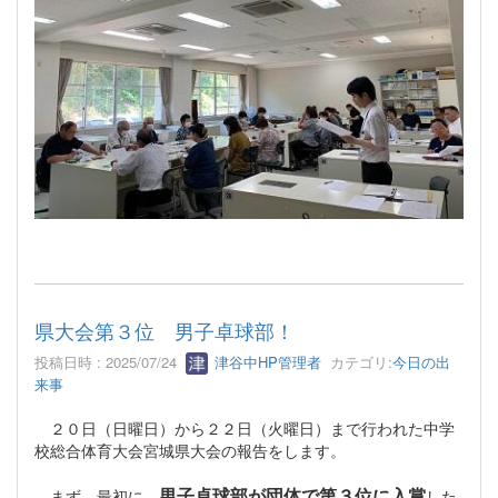
県大会第３位 男子卓球部！
投稿日時 : 2025/07/24
津谷中HP管理者
カテゴリ:
今日の出
来事
２０日（日曜日）から２２日（火曜日）まで行われた中学
校総合体育大会宮城県大会の報告をします。
男子卓球部が団体で第３位に入賞
まず、最初に、
した