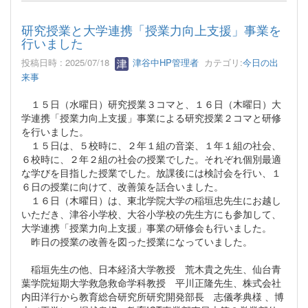
研究授業と大学連携「授業力向上支援」事業を
行いました
投稿日時 : 2025/07/18
津谷中HP管理者
カテゴリ:
今日の出
来事
１５日（水曜日）研究授業３コマと、１６日（木曜日）大
学連携「授業力向上支援」事業による研究授業２コマと研修
を行いました。
１５日は、５校時に、２年１組の音楽、１年１組の社会、
６校時に、２年２組の社会の授業でした。それぞれ個別最適
な学びを目指した授業でした。放課後には検討会を行い、１
６日の授業に向けて、改善策を話合いました。
１６日（木曜日）は、東北学院大学の稲垣忠先生にお越し
いただき、津谷小学校、大谷小学校の先生方にも参加して、
大学連携「授業力向上支援」事業の研修会も行いました。
昨日の授業の改善を図った授業になっていました。
稲垣先生の他、日本経済大学教授 荒木貴之先生、仙台青
葉学院短期大学救急救命学科教授 平川正隆先生、株式会社
内田洋行から教育総合研究所研究開発部長 志儀孝典様 、博