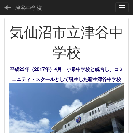
津谷中学校
Toggl
気仙沼市立津谷中
学校
平成29年（2017年）4月 小泉中学校と統合し、コミ
ュニティ・スクールとして誕生した新生津谷中学校