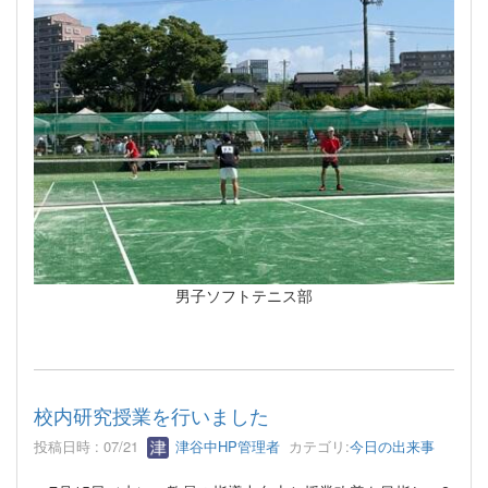
男子ソフトテニス部
校内研究授業を行いました
投稿日時 : 07/21
津谷中HP管理者
カテゴリ:
今日の出来事