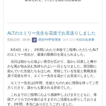
ALTのエミリー先生を花道でお見送りしました
投稿日時 : 08/06
津谷中HP管理者
カテゴリ:
今日の出来事
8月4日（火）、2年間にわたり本校でご指導いただいたALT
のエミリー先生が、最後の勤務日を迎えられました。
当日は朝から心地よい青空が広がり、温かい日差しと爽や
かな風が包み込む気持ちのよい一日となりました。部活動に
励んでいた生徒たちをはじめ、登校している生徒と教職員全
員で花道を作り、エミリー先生を温かくお見送りしました。
エミリー先生は2年間、生徒たちのために情熱を持ってご尽
力くださり、誰からも愛される存在でした。
これまでのご指導に心より感謝申し上げますとともに、母
国アメリカでの今後のますますのご活躍をお祈りしておりま
す。2年間、本当にありがとうございました。