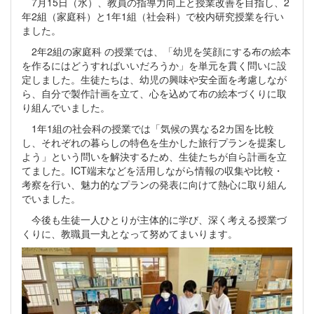
7月15日（水）、教員の指導力向上と授業改善を目指し、2
年2組（家庭科）と1年1組（社会科）で校内研究授業を行い
ました。
2年2組の家庭科 の授業では、「幼児を笑顔にする布の絵本
を作るにはどうすればいいだろうか」を単元を貫く問いに設
定しました。生徒たちは、幼児の興味や安全面を考慮しなが
ら、自分で製作計画を立て、心を込めて布の絵本づくりに取
り組んでいました。
1年1組の社会科の授業では「気候の異なる2カ国を比較
し、それぞれの暮らしの特色を生かした旅行プランを提案し
よう」という問いを解決するため、生徒たちが自ら計画を立
てました。ICT端末などを活用しながら情報の収集や比較・
考察を行い、魅力的なプランの発表に向けて熱心に取り組ん
でいました。
今後も生徒一人ひとりが主体的に学び、深く考える授業づ
くりに、教職員一丸となって努めてまいります。