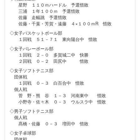
星野 １１０ｍハードル 予選惜敗
三浦 １年１００ｍ 予選惜敗
佐藤 走幅跳 予選惜敗
佐藤・千葉・芳賀・遠藤 ４×１００ｍR 惜敗
◇女子バスケットボール部
１回戦 ５１－７１ 東向陽台中 惜敗
◇女子バレーボール部
１回戦 ２－０ 多賀城二中 快勝
２回戦 ０－２ 田尻中 惜敗
◇女子ソフトテニス部
団体戦
１回戦 ０－３ 白百合中 惜敗
個人戦
菅 野・熊 谷 １－３ 河南東中 惜敗
小野寺・佐々木 ０－３ ウルスラ中 惜敗
◇男子ソフトテニス部
個人戦
髙橋・佐藤 ０－３ 増田中 惜敗
◇女子卓球部
団体戦