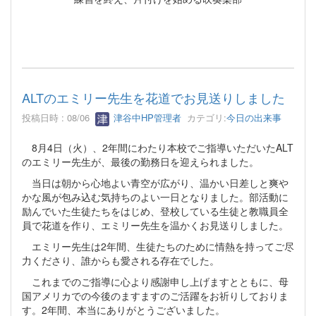
ALTのエミリー先生を花道でお見送りしました
投稿日時 : 08/06
津谷中HP管理者
カテゴリ:
今日の出来事
8月4日（火）、2年間にわたり本校でご指導いただいたALT
のエミリー先生が、最後の勤務日を迎えられました。
当日は朝から心地よい青空が広がり、温かい日差しと爽や
かな風が包み込む気持ちのよい一日となりました。部活動に
励んでいた生徒たちをはじめ、登校している生徒と教職員全
員で花道を作り、エミリー先生を温かくお見送りしました。
エミリー先生は2年間、生徒たちのために情熱を持ってご尽
力くださり、誰からも愛される存在でした。
これまでのご指導に心より感謝申し上げますとともに、母
国アメリカでの今後のますますのご活躍をお祈りしておりま
す。2年間、本当にありがとうございました。