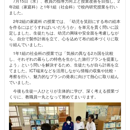
7月15日（水）、教員の指導力向上と授業改善を目指し、2
年2組（家庭科）と1年1組（社会科）で校内研究授業を行い
ました。
2年2組の家庭科 の授業では、「幼児を笑顔にする布の絵本
を作るにはどうすればいいだろうか」を単元を貫く問いに設
定しました。生徒たちは、幼児の興味や安全面を考慮しなが
ら、自分で製作計画を立て、心を込めて布の絵本づくりに取
り組んでいました。
1年1組の社会科の授業では「気候の異なる2カ国を比較
し、それぞれの暮らしの特色を生かした旅行プランを提案し
よう」という問いを解決するため、生徒たちが自ら計画を立
てました。ICT端末などを活用しながら情報の収集や比較・
考察を行い、魅力的なプランの発表に向けて熱心に取り組ん
でいました。
今後も生徒一人ひとりが主体的に学び、深く考える授業づ
くりに、教職員一丸となって努めてまいります。