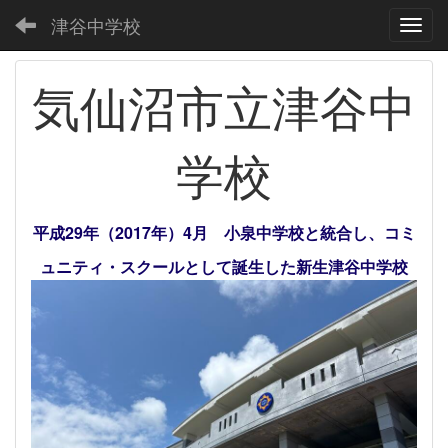
津谷中学校
Toggl
気仙沼市立津谷中
学校
平成29年（2017年）4月 小泉中学校と統合し、コミ
ュニティ・スクールとして誕生した新生津谷中学校