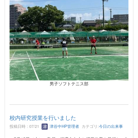
男子ソフトテニス部
校内研究授業を行いました
投稿日時 : 07/21
津谷中HP管理者
カテゴリ:
今日の出来事