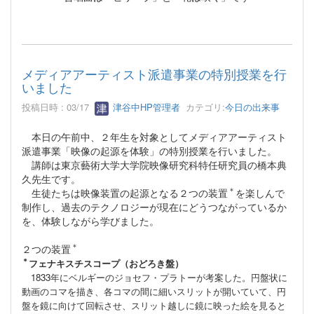
メディアアーティスト派遣事業の特別授業を行
いました
投稿日時 : 03/17
津谷中HP管理者
カテゴリ:
今日の出来事
本日の午前中、２年生を対象としてメディアアーティスト
派遣事業「映像の起源を体験」の特別授業を行いました。
講師は東京藝術大学大学院映像研究科特任研究員の橋本典
久先生です。
＊
生徒たちは映像装置の起源となる２つの装置
を楽しんで
制作し、過去のテクノロジーが現在にどうつながっているか
を、体験しながら学びました。
＊
２つの装置
＊
フェナキスチスコープ（おどろき盤）
1833年にベルギーのジョセフ・プラトーが考案した。円盤状に
動画のコマを描き、各コマの間に細いスリットが開いていて、円
盤を鏡に向けて回転させ、スリット越しに鏡に映った絵を見ると