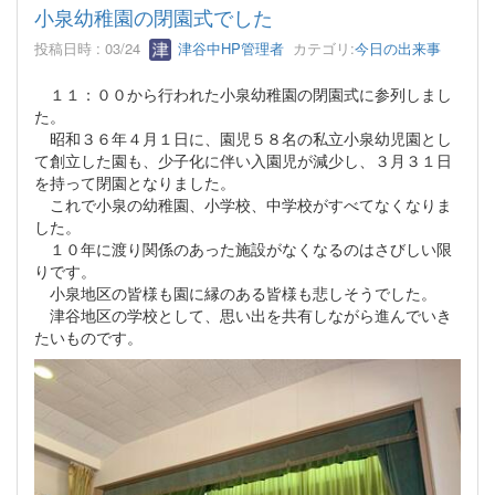
小泉幼稚園の閉園式でした
投稿日時 : 03/24
津谷中HP管理者
カテゴリ:
今日の出来事
１１：００から行われた小泉幼稚園の閉園式に参列しまし
た。
昭和３６年４月１日に、園児５８名の私立小泉幼児園とし
て創立した園も、少子化に伴い入園児が減少し、３月３１日
を持って閉園となりました。
これで小泉の幼稚園、小学校、中学校がすべてなくなりま
した。
１０年に渡り関係のあった施設がなくなるのはさびしい限
りです。
小泉地区の皆様も園に縁のある皆様も悲しそうでした。
津谷地区の学校として、思い出を共有しながら進んでいき
たいものです。