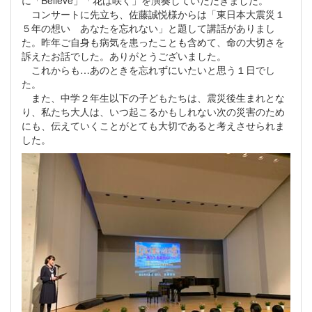
に「Believe」「花は咲く」を演奏していただきました。
コンサートに先立ち、佐藤誠悦様からは「東日本大震災１
５年の想い あなたを忘れない」と題して講話がありまし
た。昨年ご自身も病気を患ったことも含めて、命の大切さを
訴えたお話でした。ありがとうございました。
これからも…あのときを忘れずにいたいと思う１日でし
た。
また、中学２年生以下の子どもたちは、震災後生まれとな
り、私たち大人は、いつ起こるかもしれない次の災害のため
にも、伝えていくことがとても大切であると考えさせられま
した。