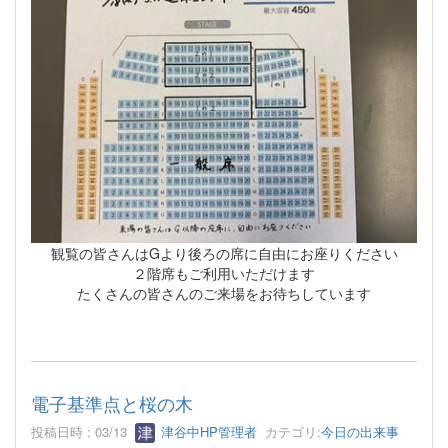
観覧の皆さんはGより後ろの席に自由にお座りください
２階席もご利用いただけます
たくさんの皆さんのご来場をお待ちしています
電子基準点と桜の木
投稿日時 : 03/13
津谷中HP管理者
カテゴリ:
今日の出来事