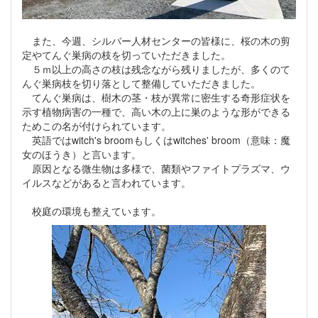
また、今週、シルバー人材センターの皆様に、桜の木の剪
定やてんぐ巣病の枝を切っていただきました。
５ｍ以上の高さの枝は残念ながら残りましたが、多くのて
んぐ巣病枝を切り落として整備していただきました。
てんぐ巣病は、樹木の茎・枝が異常に密生する奇形症状を
示す植物病害の一種で、高い木の上に巣のような形ができる
ためこの名が付けられています。
英語ではwitch's broomもしくはwitches' broom（意味：魔
女のほうき）と言います。
原因となる微生物は多様で、菌類やファイトプラズマ、ウ
イルスなどがあると言われています。
校庭の環境も整えています。