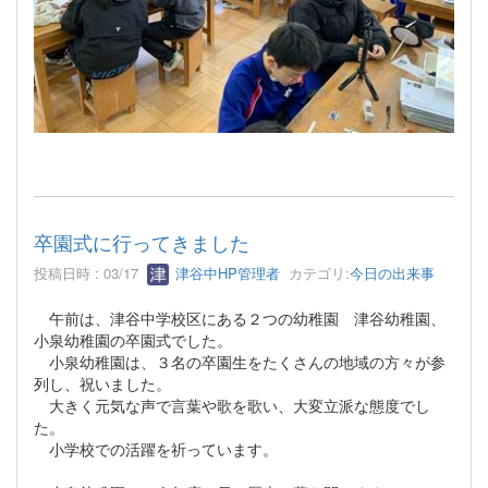
卒園式に行ってきました
投稿日時 : 03/17
津谷中HP管理者
カテゴリ:
今日の出来事
午前は、津谷中学校区にある２つの幼稚園 津谷幼稚園、
小泉幼稚園の卒園式でした。
小泉幼稚園は、３名の卒園生をたくさんの地域の方々が参
列し、祝いました。
大きく元気な声で言葉や歌を歌い、大変立派な態度でし
た。
小学校での活躍を祈っています。