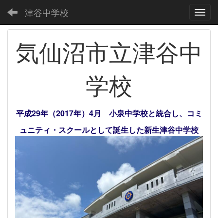
津谷中学校
Toggl
気仙沼市立津谷中
学校
平成29年（2017年）4月 小泉中学校と統合し、コミ
ュニティ・スクールとして誕生した新生津谷中学校