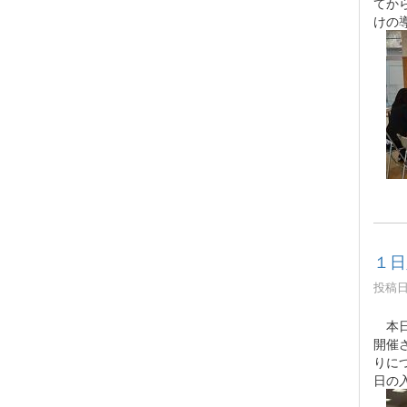
てか
けの
１日
投稿日時
本日
開催
りに
日の