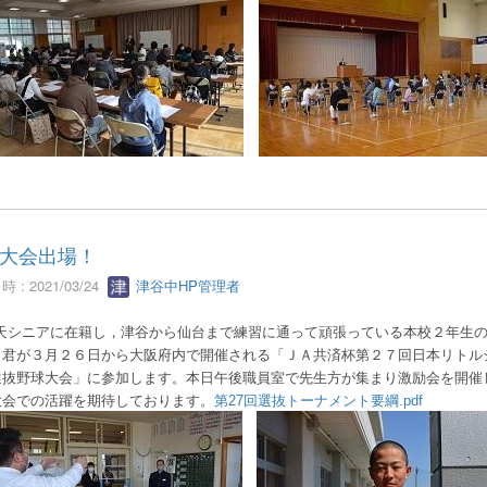
大会出場！
 : 2021/03/24
津谷中HP管理者
天シニアに在籍し，津谷から仙台まで練習に通って頑張っている本校２年生
）君が３月２６日から大阪府内で開催される「ＪＡ共済杯第２７回日本リトル
選抜野球大会」に参加します。本日午後職員室で先生方が集まり激励会を開催
大会での活躍を期待しております。
第27回選抜トーナメント要綱.pdf