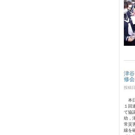
津谷
修会
投稿日時
本日
１回
て協
幼，
常災
線を