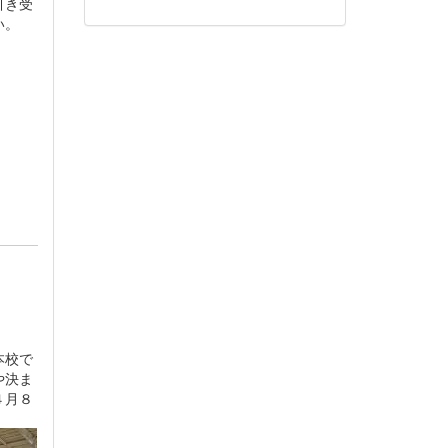
引き受
い。
本校で
や決ま
４月８