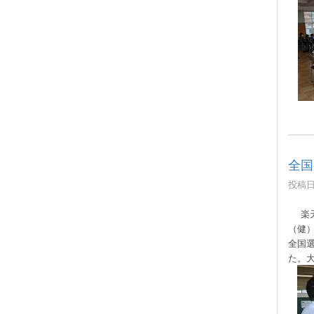
全国
投稿日時
楽
（健
全国
た。