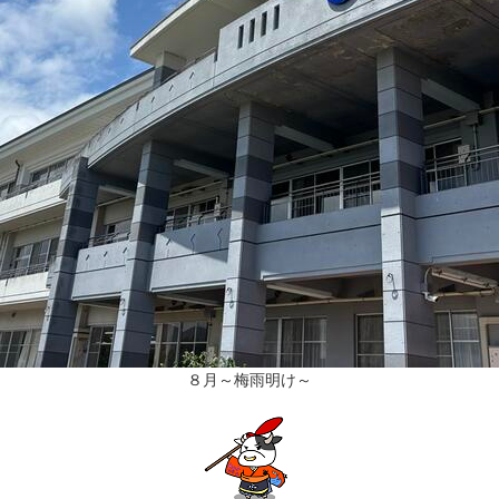
８月～梅雨明け～