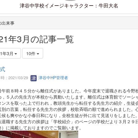
津谷中学校イメージキャラクター：牛田大名
の出来事
021年3月の記事一覧
21年3月
10件
式
 : 2021/03/29
津谷中HP管理者
午前８時４５分から離任式がありました。今年度末で退職される今野
め，５人の先生方が本校から異動いたします。離任式は体育館でソーシ
タンスを取った上で行われ，教頭先生から転任する先生方の紹介，生徒
送別の言葉，転任する先生方の挨拶，校歌斉唱の順で進められました。
天候も爽やかな小春日和になり，全校生徒が外に出て見送りをしました
転退職する先生方の挨拶は「学校紹介」のページの学校だより３月２９
終）に掲載しておりますのでご覧願います。