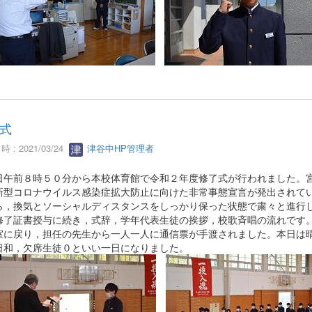
式
 : 2021/03/24
津谷中HP管理者
午前８時５０分から本校体育館で令和２年度修了式が行われました。
新型コロナウイルス感染症拡大防止に向けた非常事態宣言が発出されて
ら，換気とソーシャルディスタンスをしっかり保った状態で粛々と進行
修了証書授与に続き，式辞，学年代表生徒の挨拶，校歌斉唱の流れです
室に戻り，担任の先生から一人一人に通信票が手渡されました。本日は
日和，欠席生徒０といい一日になりました。