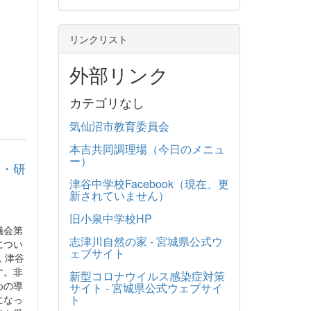
リンクリスト
外部リンク
カテゴリなし
気仙沼市教育委員会
本吉共同調理場（今日のメニュ
ー）
会・研
津谷中学校Facebook（現在、更
新されていません）
旧小泉中学校HP
議会第
志津川自然の家 - 宮城県公式ウ
につい
ェブサイト
，津谷
す。非
新型コロナウイルス感染症対策
めの導
サイト - 宮城県公式ウェブサイ
ト
になっ