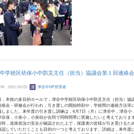
中学校区幼保小中防災主任（担当）協議会第１回連絡
 : 2021/03/25
津谷中HP管理者
，本校の多目的ホールで，津谷中学校区幼保小中防災主任（担当）協
連絡会・研修会が行われ，引き渡しの開始時刻や，学校間の連絡方法等
議しました。来年度の引き渡し訓練は，6月7日（月）に津谷中，津谷小
津谷保，小泉小，小泉幼が合同で同時間帯に実施したいと考えておりま
害時，道路状況の安全が確認された上で，保護者の皆様が引き受けるた
確認していただくことも目的の一つと考えております。詳細は，来年度