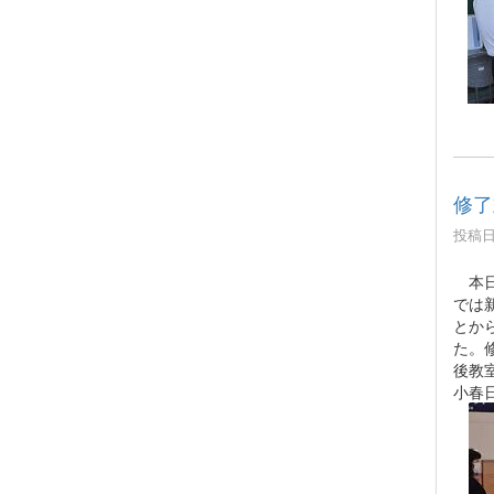
修了
投稿日時
本日
では
とか
た。
後教
小春