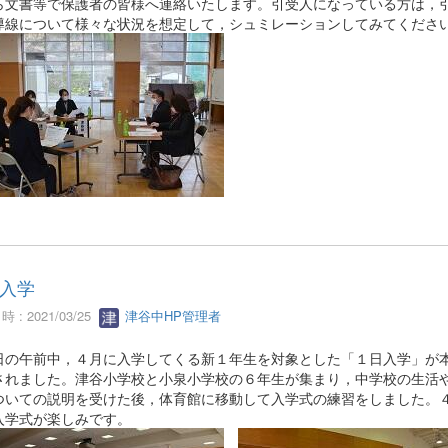
ら文書等で保護者の皆様へ連絡いたします。引受人になっている方は，
導線について様々な状況を想定して，シュミレーションしてみてくださ
入学
 : 2021/03/25
津谷中HP管理者
の午前中，４月に入学してくる新１年生を対象とした「１日入学」が
されました。津谷小学校と小泉小学校の６年生が集まり，中学校の生活
ついての説明を受けた後，体育館に移動して入学式の練習をしました。
入学式が楽しみです。