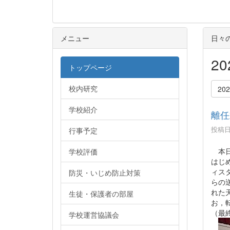
メニュー
日々
2
トップページ
校内研究
20
学校紹介
離任
投稿日時
行事予定
本日
学校評価
はじ
ィス
防災・いじめ防止対策
らの
れた
生徒・保護者の部屋
お，
（最
学校運営協議会