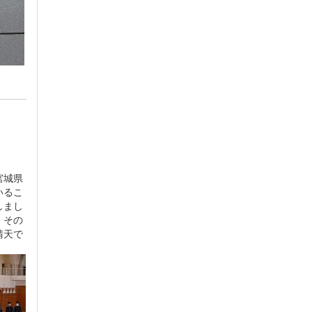
宮城県
いるこ
しまし
。その
晴天で