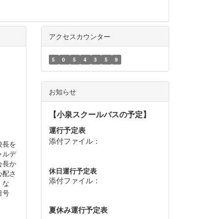
アクセスカウンター
5
0
5
4
3
5
9
お知らせ
【小泉スクールバスの予定】
運行予定表
添付ファイル：
校長を
ャルデ
会長か
休日運行予定表
心配さ
添付ファイル：
。な
日号
夏休み運行予定表