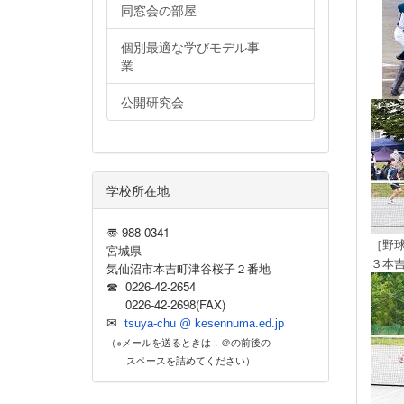
同窓会の部屋
個別最適な学びモデル事
業
公開研究会
学校所在地
〠 988-0341
［
野
宮城県
３本
気仙沼市本吉町津谷桜子２番地
☎ 0226-42-2654
0226-42-2698(FAX)
✉
tsuya-chu @ kesennuma.ed.jp
（※メールを送るときは，＠の前後の
スペースを詰めてください）