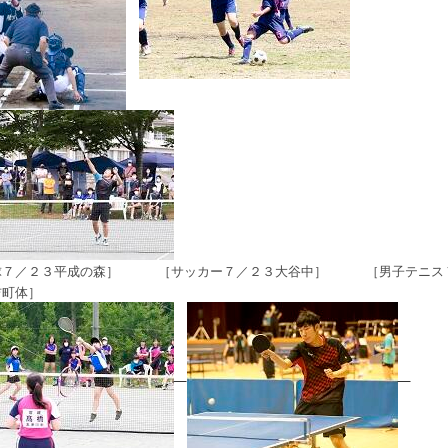
球７／２３平成の森
］
［サッカー
７／２３大谷中
］
［男子テニス
吉町体
］