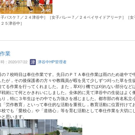
子バスケ
７／２４津谷中
］
［女子バレー７
／２４ベイサイドアリーナ
］
［女
／２５津谷中
］
作業
 : 2020/07/22
津谷中HP管理者
の７校時目は奉仕作業です。先日のＰＴＡ奉仕作業は雨のため途中で
したが，その後保護者の方々や教職員が暇を見て少しずつ刈った草を生
捨てる作業を行ってくれました。また，草刈り機では刈れない部分など
界戦術にて何とかきれいにしました。全体的に見て津谷中の生徒はよく
あり，特に３年生はその中でも力強さを感じました。都市部の有名私立
は「労作教育」といって奉仕的な活動を重視し，教育活動に位置付けて
本校でも「愛校心」や「道徳心」等を育む活動として奉仕作業を大切に
いと思います。