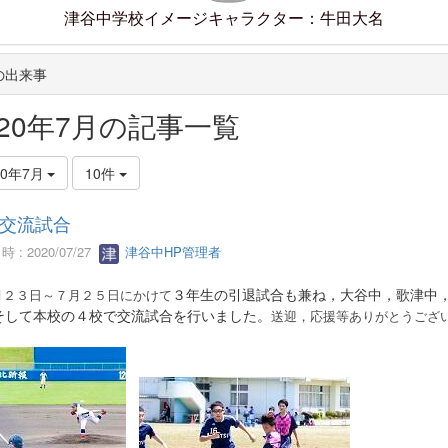
津谷中学校イメージキャラクター：牛田大名
の出来事
020年7月の記事一覧
20年7月
10件
交流試合
 : 2020/07/27
津谷中HP管理者
３年生の引退試合も兼ね，大谷中，歌津中
月２３日～
７月２５日にかけて
そして本校の４校で交流試合を行いました。
送迎，応援等ありがとうござ