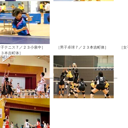
女子テニス
７／２３小泉中］
［男子卓球
７／２３本吉町体］
［女
２３本吉町体］