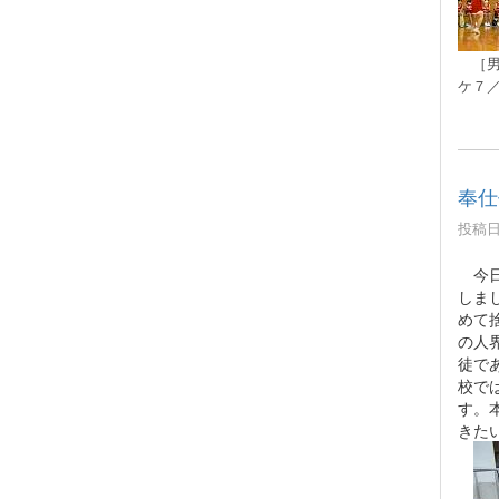
［男
ケ
７
奉仕
投稿日時
今日
しま
めて
の人
徒で
校で
す。
きた