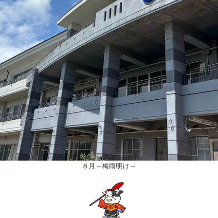
８月～梅雨明け～