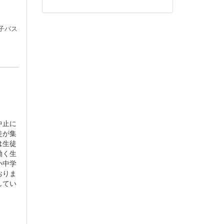
子バス
中止に
徒が集
は生徒
働く生
小中学
おりま
してい