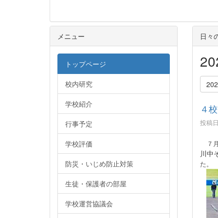
メニュー
日々
2
トップページ
校内研究
20
学校紹介
４校
投稿日時
行事予定
７
学校評価
川中
防災・いじめ防止対策
た。
生徒・保護者の部屋
学校運営協議会