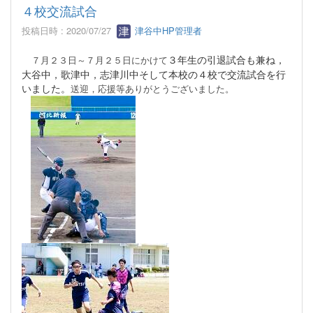
４校交流試合
投稿日時 : 2020/07/27
津谷中HP管理者
３年生の引退試合も兼ね，
７月２３日～
７月２５日にかけて
大谷中，歌津中，志津川中そして本校の４校で交流試合を行
いました。
送迎，応援等ありがとうございました。