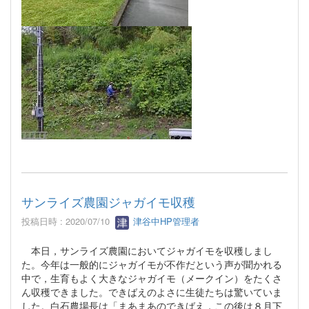
サンライズ農園ジャガイモ収穫
投稿日時 : 2020/07/10
津谷中HP管理者
本日，サンライズ農園においてジャガイモを収穫しまし
た。今年は一般的にジャガイモが不作だという声が聞かれる
中で，生育もよく大きなジャガイモ（メークイン）をたくさ
ん収穫できました。できばえのよさに生徒たちは驚いていま
した。白石農場長は「まあまあのできばえ，この後は８月下