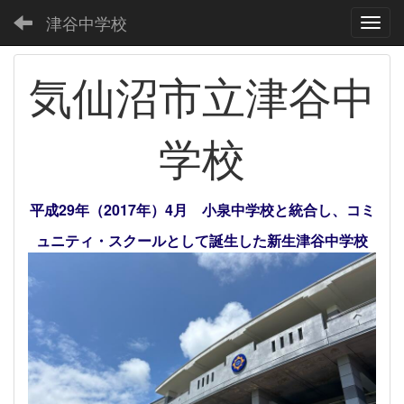
津谷中学校
Toggl
気仙沼市立津谷中
学校
平成29年（2017年）4月 小泉中学校と統合し、コミ
ュニティ・スクールとして誕生した新生津谷中学校