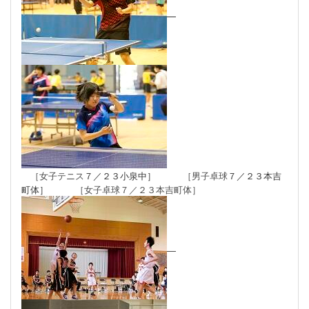
［女子テニス
７／２３小泉中］
［男子卓球
７／２３本吉
町体］
［女子卓球
７／２３本吉町体］