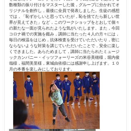
数種類の振り付けをマスターした後，グループに分かれてオ
リジナルを創作し，最後に全員で発表しました。生徒の感想
では，「恥ずかしいと思っていたが，恥を捨てたら新しい世
界が見えてきた」など，このワークショップをとおして個々
の新たな一面が見られたような気がいたします。また，今回
コロナ禍での実施を鑑み，講師に当たった４人の方々には，
毎日の検温をはじめ，抗体検査を受けていただいたり，密に
ならないような対策を講じていただいたことで，安全に楽し
くできました。あらためまして，講師に当たられたミュージ
ックカンパニー・イッツフォーリーズの米谷美穂様，堀内俊
哉様，福間美里様，東城由依様には感謝申し上げます。１０
月の本番を楽しみにしております。