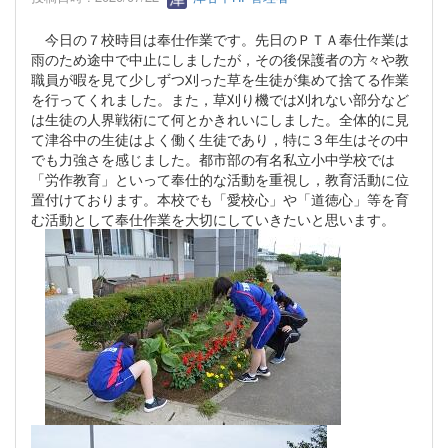
今日の７校時目は奉仕作業です。先日のＰＴＡ奉仕作業は
雨のため途中で中止にしましたが，その後保護者の方々や教
職員が暇を見て少しずつ刈った草を生徒が集めて捨てる作業
を行ってくれました。また，草刈り機では刈れない部分など
は生徒の人界戦術にて何とかきれいにしました。全体的に見
て津谷中の生徒はよく働く生徒であり，特に３年生はその中
でも力強さを感じました。都市部の有名私立小中学校では
「労作教育」といって奉仕的な活動を重視し，教育活動に位
置付けております。本校でも「愛校心」や「道徳心」等を育
む活動として奉仕作業を大切にしていきたいと思います。