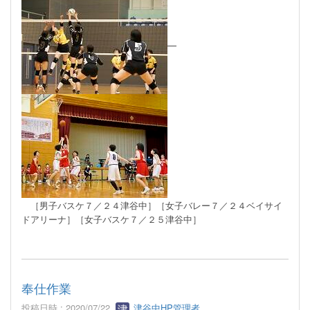
［男子バスケ
７／２４津谷中
］
［女子バレー７
／２４ベイサイ
ドアリーナ
］
［女子バスケ
７／２５津谷中
］
奉仕作業
投稿日時 : 2020/07/22
津谷中HP管理者