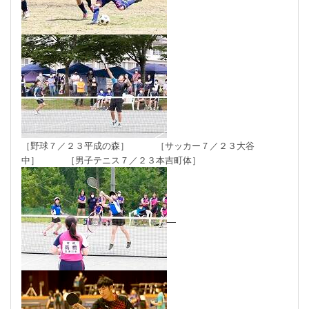
［
野球７／２３平成の森
］
［サッカー
７／２３大谷
中
］
［男子テニス
７／２３本吉町体
］