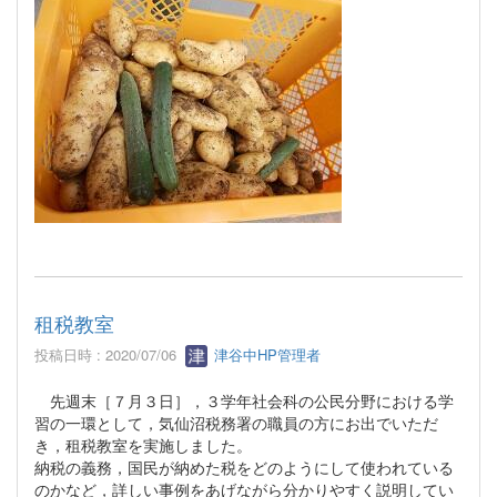
租税教室
投稿日時 : 2020/07/06
津谷中HP管理者
先週末［７月３日］，３学年社会科の公民分野における学
習の一環として，気仙沼税務署の職員の方にお出でいただ
き，租税教室を実施しました。
納税の義務，国民が納めた税をどのようにして使われている
のかなど，詳しい事例をあげながら分かりやすく説明してい