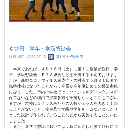
参観日，学年・学級懇談会
投稿日時 : 2020/07/13
津谷中HP管理者
本来であれば，４月１８日（土）に第１回授業参観日，学
年・学級懇談会，ＰＴＡ総会などを実施する予定でおりまし
たが，新型コロナウィルス感染症への対応で５月３１日まで
臨時休校になったことから，今回が今年度初めての授業参観
になりました。市内の学校では，ソーシャルディスタンスが
保てないなどの理由で授業参観を実施しないところもござい
ますが，本校は１クラスあたりの人数が３０人を大きく上回
ることがないこと，校舎及び学級や学年ルームなどゆったり
とした設計で作られていることなどから実施することにいた
しました。
また，３学年懇談においては，秋に延期した修学旅行につ