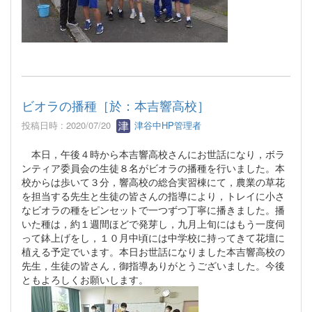
ビオラの播種［於：本吉響高校］
投稿日時 : 2020/07/20
津谷中HP管理者
本日，午後４時から本吉響高校さんにお世話になり，ボラ
ンティア委員会の生徒８名がビオラの播種を行いました。本
校からは歩いて３分，響高校の総合実習棟にて，農業の草花
を担当する先生と生徒の皆さんの指導により，トレイに小さ
なビオラの種をピンセットで一つずつ丁寧に播きました。播
いた種は，約１週間ほどで発芽し，九月上旬にはもう一度伺
って鉢上げをし，１０月中頃には中学校に持ってきて花壇に
植える予定でいます。本日お世話になりました本吉響高校の
先生，生徒の皆さん，御指導ありがとうございました。今後
ともよろしくお願いします。