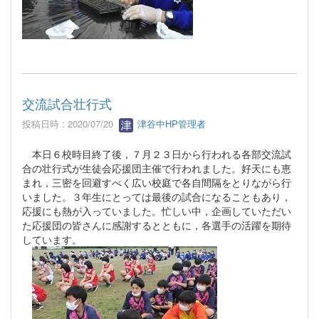
交流試合壮行式
投稿日時 : 2020/07/20
津谷中HP管理者
本日６校時目終了後，７月２３日から行われる各部交流試
合の壮行式が生徒会応援団主催で行われました。好天にも恵
まれ，三密を回避すべく広い校庭で各自間隔をとりながら行
いました。３年生にとっては最後の試合になることもあり，
応援にも熱が入っていました。忙しい中，企画していただい
た応援団の皆さんに感謝するとともに，各選手の活躍を期待
しています。