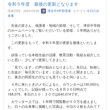
令和５年度 最後の更新となります
投稿日時 : 2024/03/29
津谷中HP管理者
カテゴリ:
今日の出
来事
生徒の皆さん、保護者・地域の皆様、そして、津谷中学校
のホームページをご覧いただいている皆様、１年間ありがと
うございました。
この更新をもって、令和５年度の更新を最後といたしま
す。
頑張っている本校生徒の活躍、教育活動・取組を紹介した
いと思い、少しずつ更新してきました。
「見ています」の声が励みとなりました。先日は、転校し
た生徒が「毎日見ています」と話していたと聞きました。ま
た、東京の同窓生の方なども見ていると伺いました。
４月に来たときのメモによると、カウンターは130,000ち
ょっとでした。記録が残っている８月３０日時点で
188,075、本日の１０：３０では640,074です。
カウンター上では、１年間で閲覧数が５０万を超えまし
た。日々の出来事に掲載した写真は、今日の２枚を入れて７