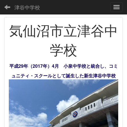
津谷中学校
Toggl
気仙沼市立津谷中
学校
平成29年（2017年）4月 小泉中学校と統合し、コミ
ュニティ・スクールとして誕生した新生津谷中学校