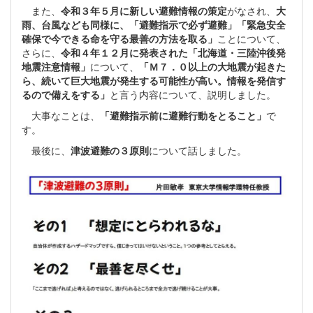
また、
令和３年５月に新しい避難情報の策定
がなされ、
大
雨、台風なども同様に、「避難指示で必ず避難」「緊急安全
確保で今できる命を守る最善の方法を取る」
ことについて、
さらに、
令和４年１２月に発表された「北海道・三陸沖後発
地震注意情報」
について、
「Ｍ７．０以上の大地震が起きた
ら、続いて巨大地震が発生する可能性が高い。情報を発信す
るので備えをする」
と言う内容について、説明しました。
大事なことは、
「避難指示前に避難行動をとること」
で
す。
最後に、
津波避難の３原則
について話しました。