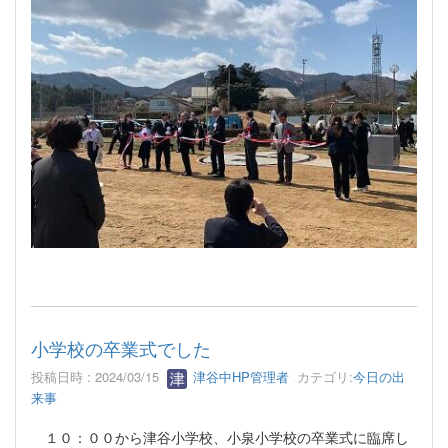
小学校の卒業式でした
投稿日時 : 2024/03/15
津谷中HP管理者
カテゴリ:
今日の出
来事
１０：００から津谷小学校、小泉小学校の卒業式に臨席し