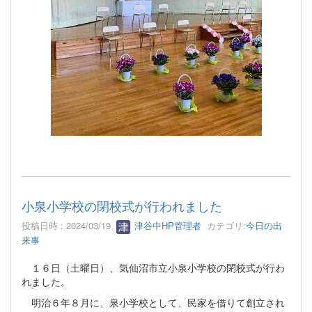
小泉小学校の閉校式が行われました
投稿日時 : 2024/03/19
津谷中HP管理者
カテゴリ:
今日の出
来事
１６日（土曜日）、気仙沼市立小泉小学校の閉校式が行わ
れました。
明治６年８月に、泉小学校として、民家を借りて創立され