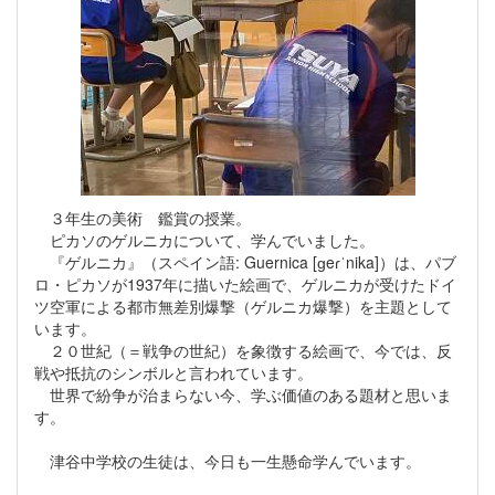
３年生の美術 鑑賞の授業。
ピカソのゲルニカについて、学んでいました。
『ゲルニカ』（スペイン語: Guernica [ɡeɾˈnika]）は、パブ
ロ・ピカソが1937年に描いた絵画で、ゲルニカが受けたドイ
ツ空軍による都市無差別爆撃（ゲルニカ爆撃）を主題として
います。
２０世紀（＝戦争の世紀）を象徴する絵画で、今では、反
戦や抵抗のシンボルと言われています。
世界で紛争が治まらない今、学ぶ価値のある題材と思いま
す。
津谷中学校の生徒は、今日も一生懸命学んでいます。