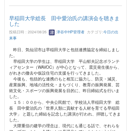
早稲田大学総長 田中愛治氏の講演会を聴きま
した
投稿日時 : 2024/08/26
津谷中HP管理者
カテゴリ:
今日の出
来事
昨日、気仙沼市は早稲田大学と包括連携協定を締結しまし
た。
早稲田大学の学生は、早稲田大学 平山郁夫記念ボランテ
ィアセンター（WAVOC）が中心となって、震災発生後から、
がれきの撤去や仮設住宅の支援を行ってきました。
今後も、包括的な連携のもと相互に協力し、防災・減災、
産業振興、地域の活性化・まちづくり、教育の振興発展、芸
術文化・スポーツの振興発展を目的に、昨日締結式を行いま
した。
１５：００から、中央公民館で、学校法人早稲田大学 総
長 田中愛治氏の「世界人類に貢献する人材を育てる早稲田
大学」 と題した締結を記念した講演が行われ、拝聴してきま
した。
大隈重信の建学の理念は、現代にも通じる話で、それらを