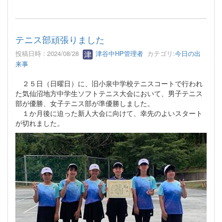
テニス部頑張りました
投稿日時 : 2024/08/28
津谷中HP管理者
カテゴリ:
今日の出
来事
２５日（日曜日）に、旧小泉中学校テニスコートで行われ
た気仙沼地方中学生ソフトテニス大会において、男子テニス
部が優勝、女子テニス部が準優勝しました。
１か月後に迫った新人大会に向けて、幸先のよいスタート
が切れました。