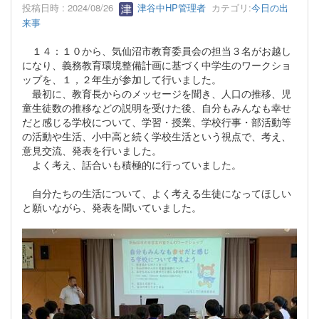
投稿日時 : 2024/08/26
津谷中HP管理者
カテゴリ:
今日の出
来事
１４：１０から、気仙沼市教育委員会の担当３名がお越し
になり、義務教育環境整備計画に基づく中学生のワークショ
ップを、１，２年生が参加して行いました。
最初に、教育長からのメッセージを聞き、人口の推移、児
童生徒数の推移などの説明を受けた後、自分もみんなも幸せ
だと感じる学校について、学習・授業、学校行事・部活動等
の活動や生活、小中高と続く学校生活という視点で、考え、
意見交流、発表を行いました。
よく考え、話合いも積極的に行っていました。
自分たちの生活について、よく考える生徒になってほしい
と願いながら、発表を聞いていました。