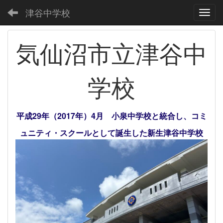
津谷中学校
Toggl
気仙沼市立津谷中
学校
平成29年（2017年）4月 小泉中学校と統合し、コミ
ュニティ・スクールとして誕生した新生津谷中学校