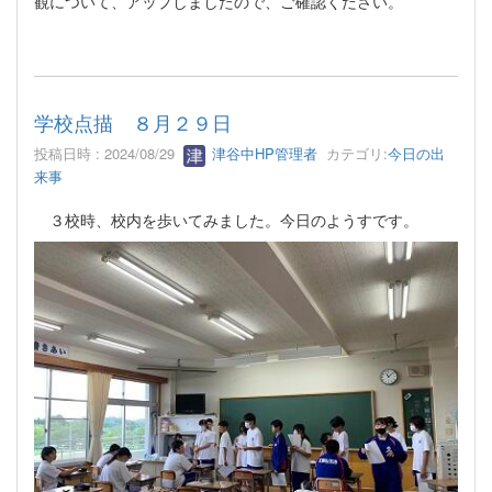
観について、アップしましたので、ご確認ください。
学校点描 ８月２９日
投稿日時 : 2024/08/29
津谷中HP管理者
カテゴリ:
今日の出
来事
３校時、校内を歩いてみました。今日のようすです。