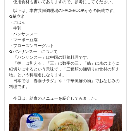
使用食材も書いてありますので、参考にしてください。
以下は、本吉共同調理場のFACEBOOKからの転載です。
✿献立名
・ごはん
・牛乳
・バンサンスー
・マーボー豆腐
・フローズンヨーグルト
✿バンサンスー について
「バンサンスー」は中国の野菜料理です。
「拌」は和える，「三」は数字の三，「絲」は糸のように
細切りにするという意味で，「三種類の細切りの食材の和え
物」という料理名になります。
日本では「春雨サラダ」や「中華風酢の物」でおなじみの
料理です。
今日は、給食のメニューを紹介してみました。