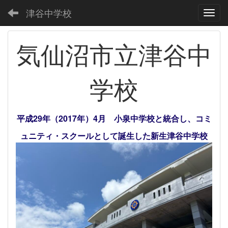
津谷中学校
Toggl
気仙沼市立津谷中
学校
平成29年（2017年）4月 小泉中学校と統合し、コミ
ュニティ・スクールとして誕生した新生津谷中学校