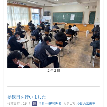
２年２組
参観日を行いました
投稿日時 : 02/17
津谷中HP管理者
カテゴリ:
今日の出来事