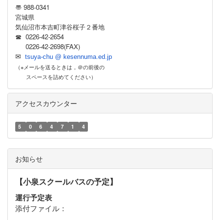
〠 988-0341
宮城県
気仙沼市本吉町津谷桜子２番地
☎ 0226-42-2654
0226-42-2698(FAX)
✉
tsuya-chu @ kesennuma.ed.jp
（※メールを送るときは，＠の前後の
スペースを詰めてください）
アクセスカウンター
5
0
6
4
7
1
4
お知らせ
【小泉スクールバスの予定】
運行予定表
添付ファイル：