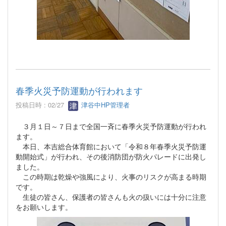
春季火災予防運動が行われます
投稿日時 : 02/27
津谷中HP管理者
３月１日～７日まで全国一斉に春季火災予防運動が行われ
ます。
本日、本吉総合体育館において「令和８年春季火災予防運
動開始式」が行われ、その後消防団が防火パレードに出発し
ました。
この時期は乾燥や強風により、火事のリスクが高まる時期
です。
生徒の皆さん、保護者の皆さんも火の扱いには十分に注意
をお願いします。