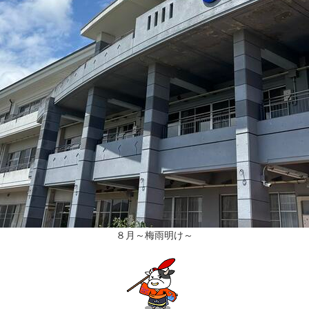
８月～梅雨明け～