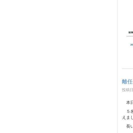
離任
投稿日時
本日
５名
えま
長い