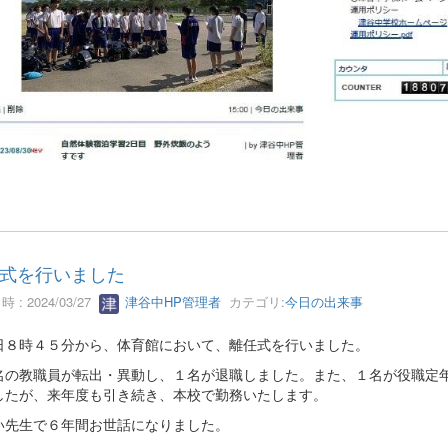
式を行いました
 : 2024/03/27
津谷中HP管理者
カテゴリ:
今日の出来事
８時４５分から、体育館において、離任式を行いました。
の教職員が転出・異動し、１名が退職しました。また、１名が役職定
したが、来年度も引き続き、本校で勤務いたします。
先生で６年間お世話になりました。