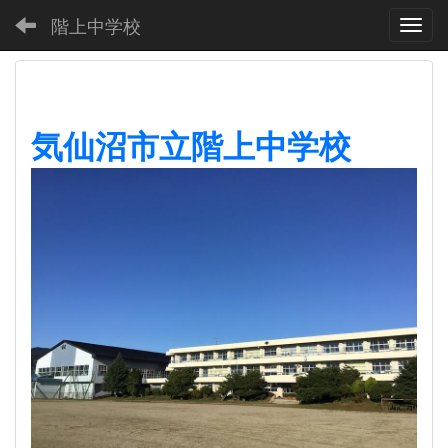
階上中学校
Toggl
気仙沼市立階上中学校