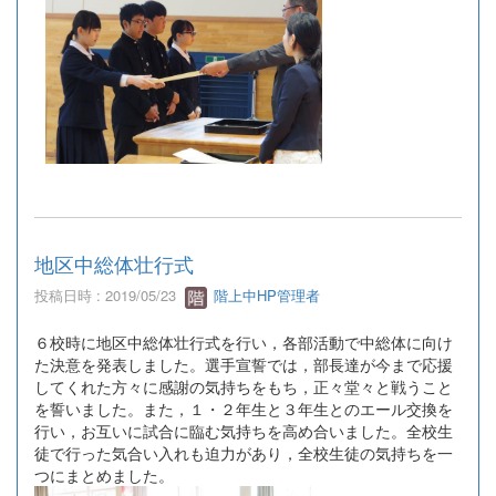
地区中総体壮行式
投稿日時 : 2019/05/23
階上中HP管理者
６校時に地区中総体壮行式を行い，各部活動で中総体に向け
た決意を発表しました。選手宣誓では，部長達が今まで応援
してくれた方々に感謝の気持ちをもち，正々堂々と戦うこと
を誓いました。また，１・２年生と３年生とのエール交換を
行い，お互いに試合に臨む気持ちを高め合いました。全校生
徒で行った気合い入れも迫力があり，全校生徒の気持ちを一
つにまとめました。