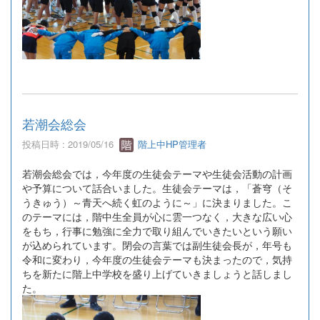
若潮会総会
投稿日時 : 2019/05/16
階上中HP管理者
若潮会総会では，今年度の生徒会テーマや生徒会活動の計画
や予算について話合いました。生徒会テーマは，「蒼穹（そ
うきゅう）～青天へ続く虹のように～」に決まりました。こ
のテーマには，階中生全員が心に雲一つなく，大きな広い心
をもち，行事に勉強に全力で取り組んでいきたいという願い
が込められています。閉会の言葉では副生徒会長が，年号も
令和に変わり，今年度の生徒会テーマも決まったので，気持
ちを新たに階上中学校を盛り上げていきましょうと話しまし
た。