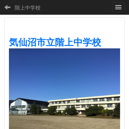
階上中学校
Toggl
気仙沼市立階上中学校