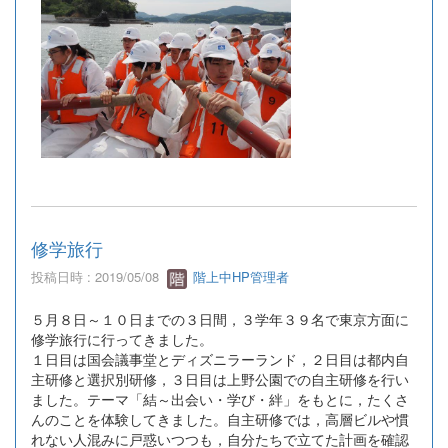
修学旅行
投稿日時 : 2019/05/08
階上中HP管理者
５月８日～１０日までの３日間，３学年３９名で東京方面に
修学旅行に行ってきました。
１日目は国会議事堂とディズニラーランド，２日目は都内自
主研修と選択別研修，３日目は上野公園での自主研修を行い
ました。テーマ「結～出会い・学び・絆」をもとに，たくさ
んのことを体験してきました。自主研修では，高層ビルや慣
れない人混みに戸惑いつつも，自分たちで立てた計画を確認