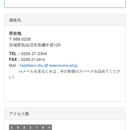
連絡先
所在地
〒988-0238
宮城県気仙沼市長磯中原125
TEL：
0226-27-2304
FAX：
0226
-27-2919
Mail：
hashikami-chu @ kesennuma.ed.jp
（※メールを送るときは，＠の前後のスペースを詰めてくださ
い）
アクセス数
3
8
3
2
1
8
4