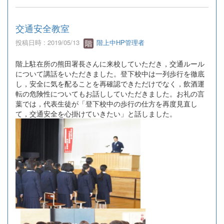
交通安全教室
投稿日時 : 2019/05/13
階上中HP管理者
階上駐在所の熊田署長さんに来校していただき，交通ルール
について講話をいただきました。登下校中は一列歩行を徹底
し，安全に気を配ることを再確認できただけでなく，飲酒運
転の危険性についてもお話ししていただきました。お礼の言
葉では，代表生徒が「登下校中の歩行の仕方を再度見直し
て，交通安全を心掛けていきたい」と話しました。