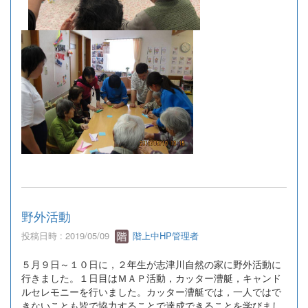
野外活動
投稿日時 : 2019/05/09
階上中HP管理者
５月９日～１０日に，２年生が志津川自然の家に野外活動に
行きました。１日目はＭＡＰ活動，カッター漕艇，キャンド
ルセレモニーを行いました。カッター漕艇では，一人ではで
きないことも皆で協力することで達成できることを学びまし