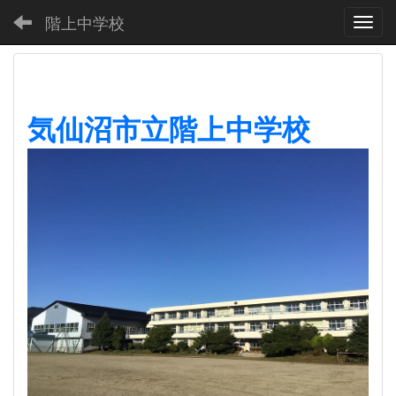
階上中学校
Toggl
気仙沼市立階上中学校