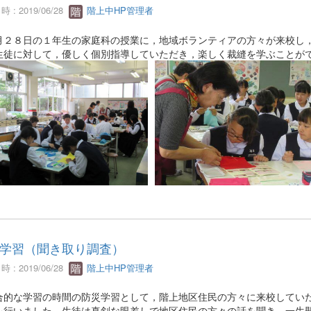
 : 2019/06/28
階上中HP管理者
２８日の１年生の家庭科の授業に，地域ボランティアの方々が来校し，
生徒に対して，優しく個別指導していただき，楽しく裁縫を学ぶことが
学習（聞き取り調査）
 : 2019/06/28
階上中HP管理者
的な学習の時間の防災学習として，階上地区住民の方々に来校していた
を行いました。生徒は真剣な眼差しで地区住民の方々の話を聞き，一生