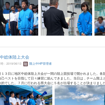
中総体陸上大会
 : 2019/06/13
階上中HP管理者
１３日に地区中総体陸上大会が一関の陸上競技場で開かれました。各競
自己ベストを目指して日々練習に励んできました。当日は，チーム階上
象的でした。７月に行われる県大会に５名が出場することが決まりまし