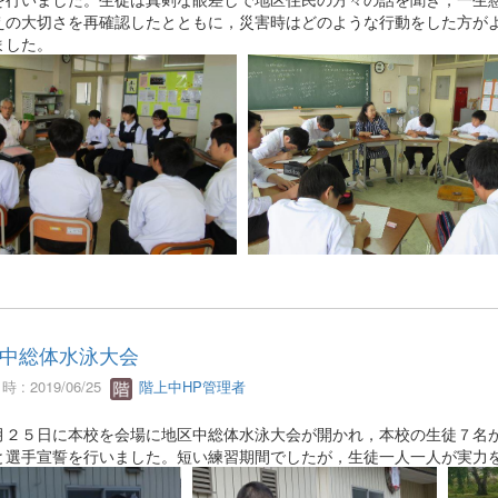
えの大切さを再確認したとともに，災害時はどのような行動をした方が
ました。
中総体水泳大会
 : 2019/06/25
階上中HP管理者
２５日に本校を会場に地区中総体水泳大会が開かれ，本校の生徒７名が
と選手宣誓を行いました。短い練習期間でしたが，生徒一人一人が実力