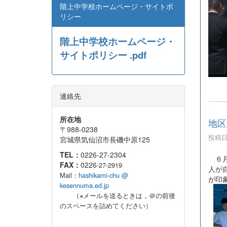
階上中学校ホームページ・サイトポ
リシー
階上中学校ホームページ・
サイトポリシー .pdf
連絡先
所在地
地区
〒988-0238
投稿日時
宮城県気仙沼市長磯中原125
TEL：
0226-27-2304
６月
FAX：
0226
-27-2919
人が
Mail：
hashikami-chu @
が印
kesennuma.ed.jp
（※メールを送るときは，＠の前後
のスペースを詰めてください）