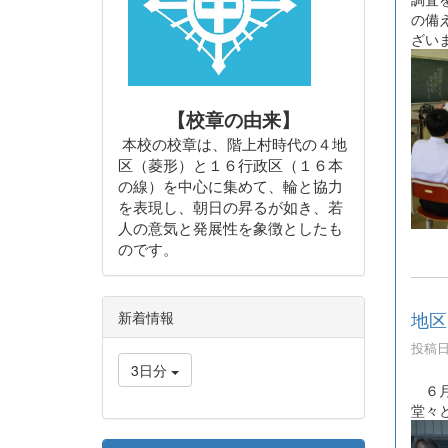
の備
ざい
【校章の由来】
本校の校章は、階上村時代の４地
区（菱形）と１６行政区（１６本
の線）を中心に集めて、輪と協力
を表現し、朝日の昇るが如き、若
人の意気と発展性を象徴としたも
のです。
地区
新着情報
投稿日時
3日分
６月
堂々