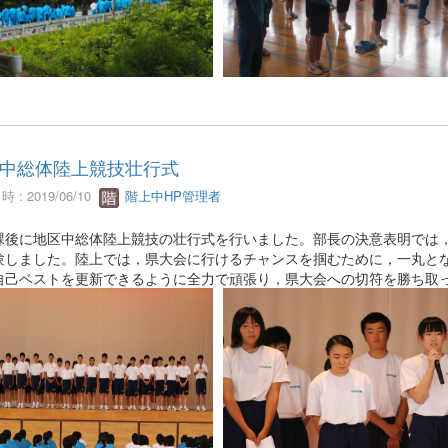
中総体陸上競技壮行式
 : 2019/06/10
階上中HP管理者
後に地区中総体陸上競技の壮行式を行いました。部長の決意表明では，
験しました。陸上では，県大会に行けるチャンスを掴むために，一丸と
自己ベストを更新できるように全力で頑張り，県大会への切符を勝ち取