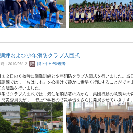
訓練および少年消防クラブ入団式
 : 2019/06/12
階上中HP管理者
１２日の６校時に避難訓練と少年消防クラブ入団式を行いました。当日
訓練では，「おはしも」を心掛けて静かに素早く行動することができま
二次避難を行いました。
消防クラブ入団式では，気仙沼消防署の方から，集団行動の意義や大切
，防災委員長が，「階上中学校の防災学習をさらに発展させていきます