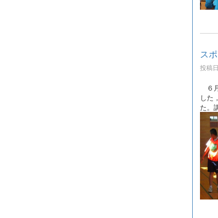
スポ
投稿日時
６月
した
た。