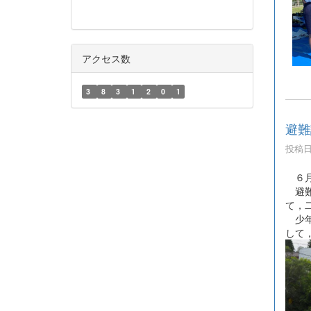
アクセス数
3
8
3
1
2
0
1
避難
投稿日時
６月
避難
て，
少年
して