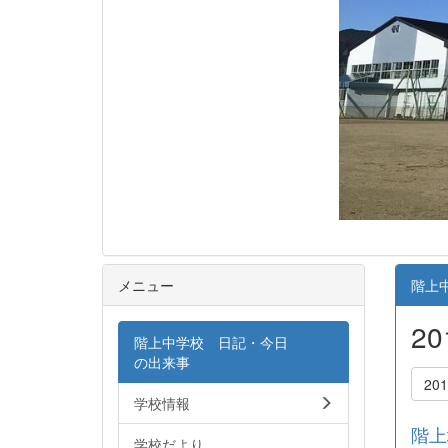
メニュー
階上
2
階上中学校 日記・今日
の出来事
20
学校情報
階上
学校だより