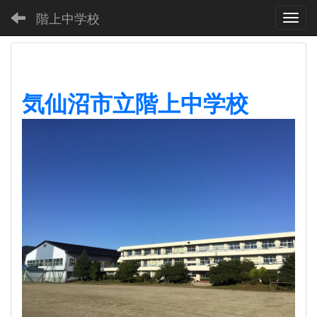
階上中学校
Toggl
気仙沼市立階上中学校