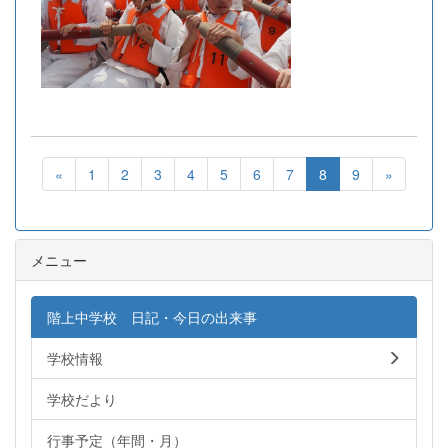
«
1
2
3
4
5
6
7
8
9
»
メニュー
階上中学校 日記・今日の出来事
学校情報
学校だより
行事予定（年間・月）