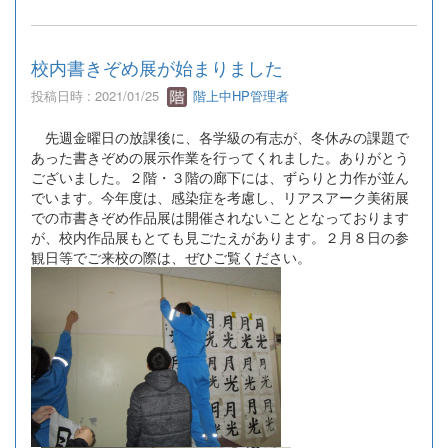
校内書きぞめ展が始まりました
投稿日時 : 2021/01/25
階上中HP管理者
先週金曜日の放課後に、各学級の有志が、冬休みの課題で
あった書きぞめの展示作業を行ってくれました。ありがとう
ございました。２階・３階の廊下には、ずらりと力作が並ん
でいます。今年度は、感染症を考慮し、リアスアーク美術展
での市書きぞめ作品展は開催されないこととなっております
が、校内作品展もとても見ごたえがあります。２月８日の参
観日等でご来校の際は、ぜひご覧ください。