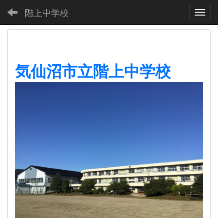
階上中学校
Toggl
気仙沼市立階上中学校