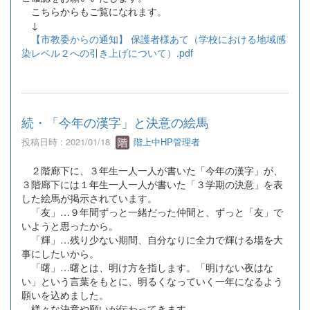
こちらからもご覧になれます。
↓
【市教委からの通知】 保護者様あて（学校における地域感
染レベル２への引き上げについて）.pdf
続・「今年の漢字」と決意の絵馬
投稿日時 : 2021/01/18
階上中HP管理者
２階廊下に、３年生一人一人が書いた「今年の漢字」が、
３階廊下には１年生一人一人が書いた「３学期の決意」を表
した絵馬が掲示されています。
「友」…９年間ずっと一緒だった仲間と、ずっと「友」で
いようと思ったから。
「輝」…残り少ない期間、自分なりに全力で輝ける場を大
事にしたいから。
「曙」…曙とは、明け方を指します。「明けない夜はな
い」という言葉をもとに、明るくなっていく一年になるよう
願いを込めました。
様々な決意や願いが伝わってきます。