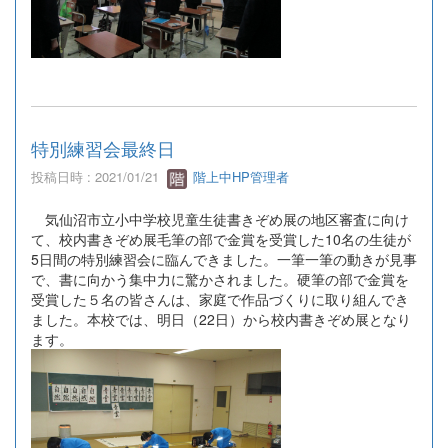
特別練習会最終日
投稿日時 : 2021/01/21
階上中HP管理者
気仙沼市立小中学校児童生徒書きぞめ展の地区審査に向け
て、校内書きぞめ展毛筆の部で金賞を受賞した10名の生徒が
5日間の特別練習会に臨んできました。一筆一筆の動きが見事
で、書に向かう集中力に驚かされました。硬筆の部で金賞を
受賞した５名の皆さんは、家庭で作品づくりに取り組んでき
ました。本校では、明日（22日）から校内書きぞめ展となり
ます。