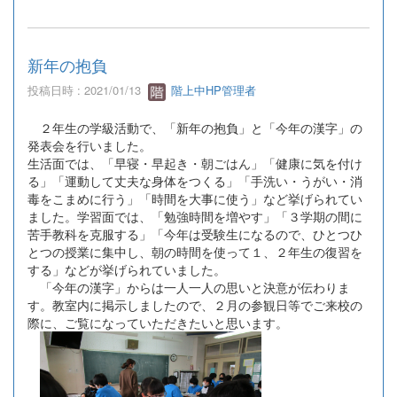
新年の抱負
投稿日時 : 2021/01/13
階上中HP管理者
２年生の学級活動で、「新年の抱負」と「今年の漢字」の
発表会を行いました。
生活面では、「早寝・早起き・朝ごはん」「健康に気を付け
る」「運動して丈夫な身体をつくる」「手洗い・うがい・消
毒をこまめに行う」「時間を大事に使う」など挙げられてい
ました。学習面では、「勉強時間を増やす」「３学期の間に
苦手教科を克服する」「今年は受験生になるので、ひとつひ
とつの授業に集中し、朝の時間を使って１、２年生の復習を
する」などが挙げられていました。
「今年の漢字」からは一人一人の思いと決意が伝わりま
す。教室内に掲示しましたので、２月の参観日等でご来校の
際に、ご覧になっていただきたいと思います。