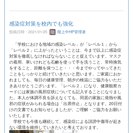
感染症対策を校内でも強化
投稿日時 : 2021/01/25
階上中HP管理者
「学校における地域の感染レベル」が「レベル１」から
「レベル２」に上がったということは、今まで以上に感染症
対策を徹底しなければならないことと捉えています。マスク
の着用、寒いけれども石鹸を使って手を洗うこと、常時換気
をすること、距離を保つこと・・・今までやってやってきた
ことをしっかりと続けていきたいと思います。ご家庭におか
れましても、毎日の健康管理、朝夕の検温にご協力をいただ
きありがとうございます。「レベル２」になり、健康観察カ
ードには家族の風邪症状についても記入することになりまし
た。本人が体調不良を訴えなくても、同居の家族に発熱や風
邪の症状がみられる場合は「出席停止」となります。20日付
けの文書でもお知らせしましたが、ご理解・ご協力をお願い
いたします。
学校でも今後も継続して、感染症による誹謗中傷等が起き
ない環境を維持していきたいと考えております。