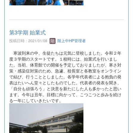
第3学期 始業式
投稿日時 : 2021/01/08
階上中HP管理者
寒波到来の中、生徒たちは元気に登校しました。令和２年
度３学期のスタートです。１校時には、始業式を行いまし
た。当初、体育館での開催を予定しておりましたが、寒さ対
策・感染症対策のため、急遽、校長室と各教室をオンライン
で結び、行うこととしました。各学年代表者による抱負の発
表はたいへん堂々としたものでした。代表者の発表を聞き、
「自分も頑張ろう」と決意を新たにした人も多かったと思い
ます。今年は丑年。目標に向かって、こつこつと歩みを続け
る一年にしていきたいです。