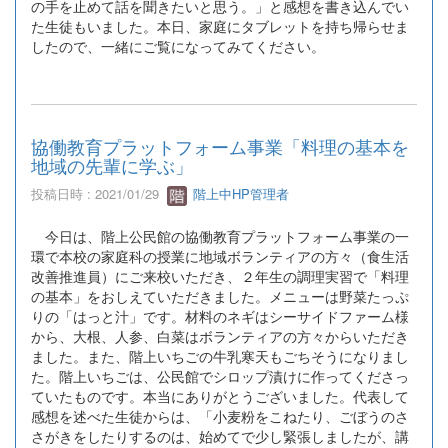
の手を止めて話を聞きたいと思う。」と感想を書き込んでい
た生徒もいました。本日、家庭にタブレットを持ち帰らせま
したので、一緒にご覧になってみてください。
協働教育プラットフォーム事業「料理の基本を
地域の先輩に学ぶ」
投稿日時 : 2021/01/29
階上中HP管理者
今日は、階上公民館の協働教育プラットフォーム事業の一
環で本校の家庭科の授業に地域ボランティアの方々（食生活
改善推進員）にご来校いただき、２年生の調理実習で「料理
の基本」をおしえていただきました。メニューは野菜たっぷ
りの「はっと汁」です。材料のネギはシーサイドファーム様
から、大根、人参、白菜はボランティアの方々からいただき
ました。また、階上いちごの牛乳寒天もごちそうになりまし
た。階上いちごは、公民館でシロップ漬けに作ってくださっ
ていたものです。本当にありがとうございました。代表して
感想を述べた生徒からは、「小麦粉をこねたり、ごぼうのさ
さがきをしたりするのは、始めてで少し緊張しましたが、講